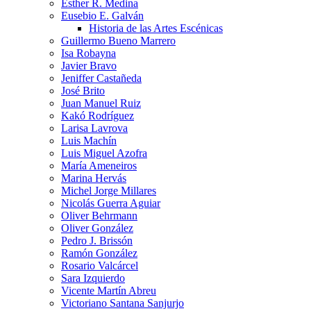
Esther R. Medina
Eusebio E. Galván
Historia de las Artes Escénicas
Guillermo Bueno Marrero
Isa Robayna
Javier Bravo
Jeniffer Castañeda
José Brito
Juan Manuel Ruiz
Kakó Rodríguez
Larisa Lavrova
Luis Machín
Luis Miguel Azofra
María Ameneiros
Marina Hervás
Michel Jorge Millares
Nicolás Guerra Aguiar
Oliver Behrmann
Oliver González
Pedro J. Brissón
Ramón González
Rosario Valcárcel
Sara Izquierdo
Vicente Martín Abreu
Victoriano Santana Sanjurjo