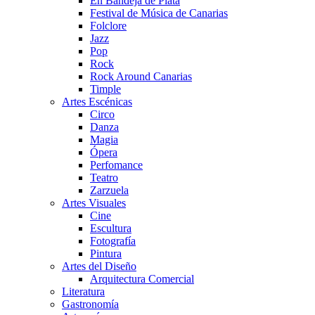
En Bandeja de Plata
Festival de Música de Canarias
Folclore
Jazz
Pop
Rock
Rock Around Canarias
Timple
Artes Escénicas
Circo
Danza
Magia
Ópera
Perfomance
Teatro
Zarzuela
Artes Visuales
Cine
Escultura
Fotografía
Pintura
Artes del Diseño
Arquitectura Comercial
Literatura
Gastronomía