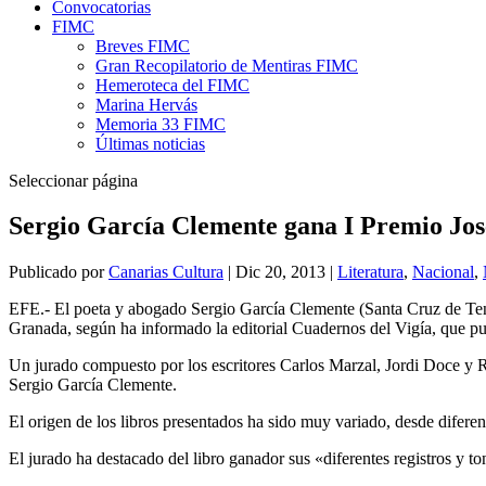
Convocatorias
FIMC
Breves FIMC
Gran Recopilatorio de Mentiras FIMC
Hemeroteca del FIMC
Marina Hervás
Memoria 33 FIMC
Últimas noticias
Seleccionar página
Sergio García Clemente gana I Premio Jo
Publicado por
Canarias Cultura
|
Dic 20, 2013
|
Literatura
,
Nacional
,
EFE.- El poeta y abogado Sergio García Clemente (Santa Cruz de Tene
Granada, según ha informado la editorial Cuadernos del Vigía, que pub
Un jurado compuesto por los escritores Carlos Marzal, Jordi Doce y R
Sergio García Clemente.
El origen de los libros presentados ha sido muy variado, desde difer
El jurado ha destacado del libro ganador sus «diferentes registros y 