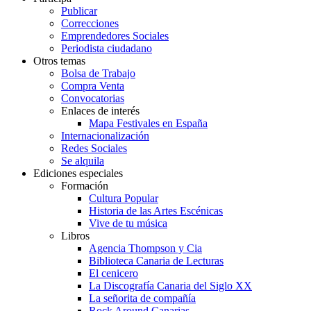
Publicar
Correcciones
Emprendedores Sociales
Periodista ciudadano
Otros temas
Bolsa de Trabajo
Compra Venta
Convocatorias
Enlaces de interés
Mapa Festivales en España
Internacionalización
Redes Sociales
Se alquila
Ediciones especiales
Formación
Cultura Popular
Historia de las Artes Escénicas
Vive de tu música
Libros
Agencia Thompson y Cia
Biblioteca Canaria de Lecturas
El cenicero
La Discografía Canaria del Siglo XX
La señorita de compañía
Rock Around Canarias