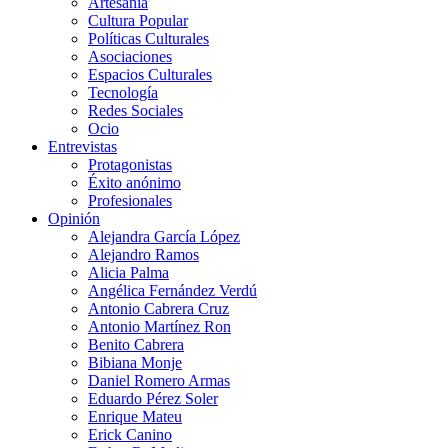
Artesanía
Cultura Popular
Políticas Culturales
Asociaciones
Espacios Culturales
Tecnología
Redes Sociales
Ocio
Entrevistas
Protagonistas
Éxito anónimo
Profesionales
Opinión
Alejandra García López
Alejandro Ramos
Alicia Palma
Angélica Fernández Verdú
Antonio Cabrera Cruz
Antonio Martínez Ron
Benito Cabrera
Bibiana Monje
Daniel Romero Armas
Eduardo Pérez Soler
Enrique Mateu
Erick Canino