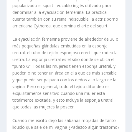
popularizado el
squirt
–vocablo inglés utilizado para
denominar a la eyaculación femenina. La práctica
cuenta también con su reina indiscutible: la actriz porno
americana
Cytherea
, que domina el arte del
squir
t.
La eyaculación femenina proviene de alrededor de 30 o
más pequeñas glándulas embutidas en la esponja
uretral, el tubo de tejido esponjoso eréctil que rodea la
uretra. La esponja uretral es el sitio donde se ubica el
“punto G”. Todas las mujeres tienen esponja uretral, y
pueden o no tener un área en ella que es más sensible
y que puede ser palpada con los dedos a lo largo de la
vagina. Pero en general, todo el tejido clitorideo es
exquisitamente sensitivo cuando una mujer está
totalmente excitada, y esto incluye la esponja uretral
que todas las mujeres la poseen.
Cuando me excito dejo las sábanas mojadas de tanto
líquido que sale de mi vagina ¿Padezco algún trastorno?