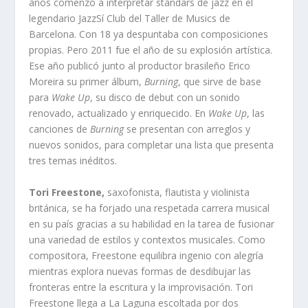
años comenzó a interpretar standars de jazz en el
legendario JazzSí Club del Taller de Musics de
Barcelona. Con 18 ya despuntaba con composiciones
propias. Pero 2011 fue el año de su explosión artística.
Ese año publicó junto al productor brasileño Erico
Moreira su primer álbum,
Burning
, que sirve de base
para
Wake Up
, su disco de debut con un sonido
renovado, actualizado y enriquecido. En
Wake Up
, las
canciones de
Burning
se presentan con arreglos y
nuevos sonidos, para completar una lista que presenta
tres temas inéditos.
Tori Freestone,
saxofonista, flautista y violinista
británica, se ha forjado una respetada carrera musical
en su país gracias a su habilidad en la tarea de fusionar
una variedad de estilos y contextos musicales. Como
compositora, Freestone equilibra ingenio con alegría
mientras explora nuevas formas de desdibujar las
fronteras entre la escritura y la improvisación. Tori
Freestone llega a La Laguna escoltada por dos