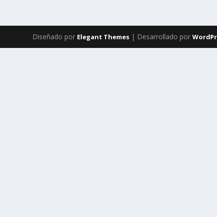
Diseñado por
| Desarrollado por
Elegant Themes
WordPr