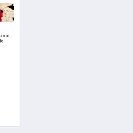
time.
de