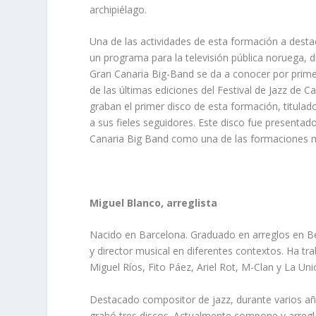
archipiélago.
Una de las actividades de esta formación a desta
un programa para la televisión pública noruega, 
Gran Canaria Big-Band se da a conocer por primer
de las últimas ediciones del Festival de Jazz de C
graban el primer disco de esta formación, titulad
a sus fieles seguidores. Este disco fue presentad
Canaria Big Band como una de las formaciones má
Miguel Blanco, arreglista
Nacido en Barcelona. Graduado en arreglos en Ber
y director musical en diferentes contextos. Ha t
Miguel Ríos, Fito Páez, Ariel Rot, M-Clan y La Uni
Destacado compositor de jazz, durante varios año
grabó tres discos. Actualmente compone y arregl