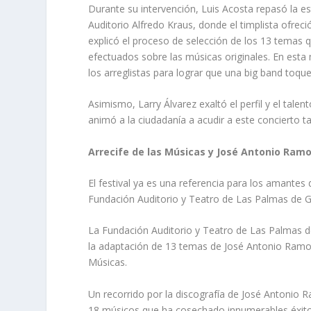
Durante su intervención, Luis Acosta repasó la e
Auditorio Alfredo Kraus, donde el timplista ofrec
explicó el proceso de selección de los 13 temas q
efectuados sobre las músicas originales. En esta
los arreglistas para lograr que una big band toque 
Asimismo, Larry Álvarez exaltó el perfil y el tal
animó a la ciudadanía a acudir a este concierto 
Arrecife de las Músicas y José Antonio Ram
El festival ya es una referencia para los amantes de
Fundación Auditorio y Teatro de Las Palmas de
La Fundación Auditorio y Teatro de Las Palmas de
la adaptación de 13 temas de José Antonio Ramos 
Músicas.
Un recorrido por la discografía de José Antonio
18 músicos que ha cosechado innumerables éxitos 