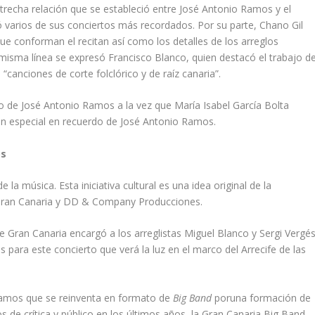
strecha relación que se estableció entre José Antonio Ramos y el
ió varios de sus conciertos más recordados. Por su parte, Chano Gil
ue conforman el recitan así como los detalles de los arreglos
 misma línea se expresó Francisco Blanco, quien destacó el trabajo d
“canciones de corte folclórico y de raíz canaria”.
ento de José Antonio Ramos a la vez que María Isabel García Bolta
tan especial en recuerdo de José Antonio Ramos.
os
 la música. Esta iniciativa cultural es una idea original de la
 Gran Canaria y DD & Company Producciones.
 Gran Canaria encargó a los arreglistas Miguel Blanco y Sergi Vergé
para este concierto que verá la luz en el marco del Arrecife de las
 Ramos que se reinventa en formato de
Big Band
poruna formación de
de crítica y público en los últimos años, la Gran Canaria Big Band.