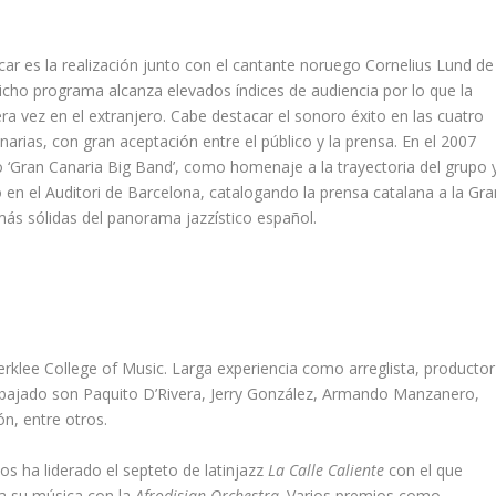
car es la realización junto con el cantante noruego Cornelius Lund de
dicho programa alcanza elevados índices de audiencia por lo que la
a vez en el extranjero. Cabe destacar el sonoro éxito en las cuatro
anarias, con gran aceptación entre el público y la prensa. En el 2007
o ‘Gran Canaria Big Band’, como homenaje a la trayectoria del grupo 
o en el Auditori de Barcelona, catalogando la prensa catalana a la Gra
s sólidas del panorama jazzístico español.
klee College of Music. Larga experiencia como arreglista, productor
rabajado son Paquito D’Rivera, Jerry González, Armando Manzanero,
ón, entre otros.
s ha liderado el septeto de latinjazz
La Calle Caliente
con el que
a su música con la
Afrodisian Orchestra
. Varios premios como