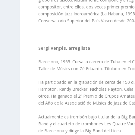
compositor, entre ellos, dos veces primer premi
composición Jazz Iberoamérica (La Habana, 1998),
Conservatorio Superior del País Vasco desde 200
Sergi Vergés, arreglista
Barcelona, 1965. Cursa la carrera de Tuba en el 
Taller de Músics con Zé Eduardo. Titulado en Tro
Ha participado en la grabación de cerca de 150 
Hampton, Randy Brecker, Nicholas Payton, Celi
otros. Ha ganado el 2º Premio de Grupos Amateur
del Año de la Associació de Músics de Jazz de Ca
Actualmente es trombón bajo titular de la Big Ba
Band y el cuarteto de trombones Les Quatre Vares
de Barcelona y dirige la Big Band del Liceu.