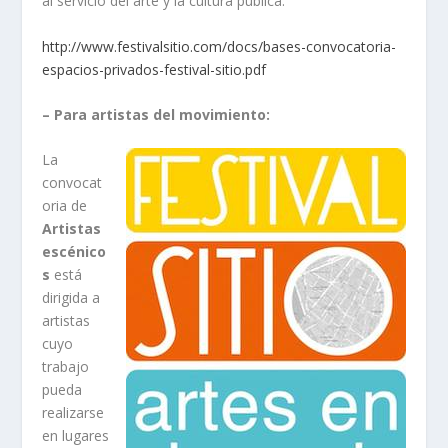
al servicio del arte y la cultura pública.
http://www.festivalsitio.com/docs/bases-convocatoria-
espacios-privados-festival-sitio.pdf
– Para artistas del movimiento:
La
convocat
oria de
Artistas
escénico
s
está
dirigida a
artistas
cuyo
trabajo
pueda
realizarse
en lugares