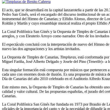
El acto, que se desarrollará en la capital lanzaroteña a partir de las 20.
Pedro San Ginés, será el encargado del discurso institucional de un a
instrumental del Himno de Canarias; y Elfidio Alonso, director de L
Roldán y Martín y cuyo ensamblaje musical realiza el propio Elfidio 
La Coral Polifónica San Ginés y la Orquesta de Timples de Canarias i
arreglos, y con Eleuterio Arroyo como narrador. Otro de los invitados
El espectáculo concluirá con la interpretación de nuevo del Himno de
nuevo las dos agrupaciones y los artistas invitados.
La Orquesta de Timples de Canarias,
Timpluras
, está conformada por
Miguel Fariña, José Alberto Delgado y Josele del Pino (Tenerife)– a l
Esta singular formación está compuesta por músicos que pertenecen a
cada uno con enormes dosis de ilusión. Es una propuesta de música de r
Día de Canarias del año 2010 celebrado en el Auditorio Alfredo Krau
Este mismo mes, la Orquesta de Timples de Canarias ha obtenido uno 
calidad y valor cultural. De las propuestas españolas, el jurado del c
Ca­narias.
La Coral Polifónica San Ginés fue fundada en 1973 por Braulio de León
oficiales de la importancia del canto y de la necesidad de difundir l