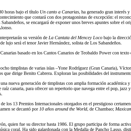
30 horas bajo el título
Un canto a Canarias
, ha generado gran interés y
contecimiento que contará con dos protagonistas de excepción: el recon
os Sabandeños, se encargará de exponer unos breves apuntes sobre el o
Alonso.
nterpretarán su versión de
La Cantata del Mencey Loco
bajo la direcci
 de lujo será el tenor Javier Hernández, solista de Los Sabandeños.
 Canarias basado en los Cantos Canarios de Teobaldo Power con texto d
 ocho timplistas de varias islas –Yone Rodríguez (Gran Canaria), Víctor
os que dirige Benito Cabrera. Exploran las posibilidades del instrument
 una nueva generación de timplistas con amplia formación académica y p
aíz canaria, para ofrecer un repertorio que navega entre el pop, jazz y 
s.
de los 13 Premios Internacionales otorgados en el prestigioso certamen
ertamen se decantó por
10 años around the World
, de Chambao;
Maxicam
, quien fue su director hasta 1986. El grupo participa de forma activa
a música coral. Ha sido galardonada con la Medalla de Pancho Lasso, dis