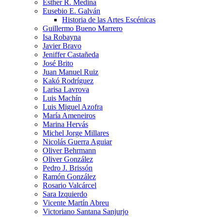
Esther R. Medina
Eusebio E. Galván
Historia de las Artes Escénicas
Guillermo Bueno Marrero
Isa Robayna
Javier Bravo
Jeniffer Castañeda
José Brito
Juan Manuel Ruiz
Kakó Rodríguez
Larisa Lavrova
Luis Machín
Luis Miguel Azofra
María Ameneiros
Marina Hervás
Michel Jorge Millares
Nicolás Guerra Aguiar
Oliver Behrmann
Oliver González
Pedro J. Brissón
Ramón González
Rosario Valcárcel
Sara Izquierdo
Vicente Martín Abreu
Victoriano Santana Sanjurjo