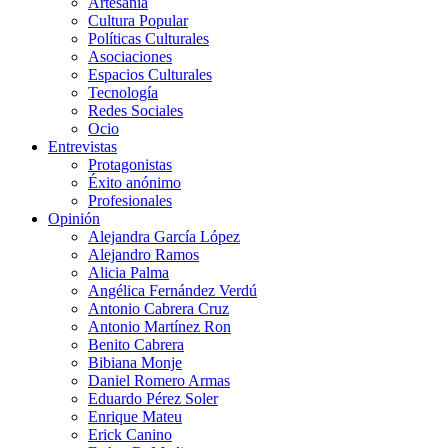
Artesanía
Cultura Popular
Políticas Culturales
Asociaciones
Espacios Culturales
Tecnología
Redes Sociales
Ocio
Entrevistas
Protagonistas
Éxito anónimo
Profesionales
Opinión
Alejandra García López
Alejandro Ramos
Alicia Palma
Angélica Fernández Verdú
Antonio Cabrera Cruz
Antonio Martínez Ron
Benito Cabrera
Bibiana Monje
Daniel Romero Armas
Eduardo Pérez Soler
Enrique Mateu
Erick Canino