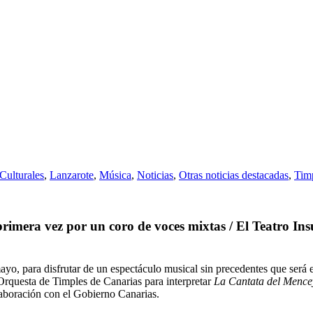
Culturales
,
Lanzarote
,
Música
,
Noticias
,
Otras noticias destacadas
,
Timp
mera vez por un coro de voces mixtas / El Teatro Insula
ayo, para disfrutar de un espectáculo musical sin precedentes que será el
 Orquesta de Timples de Canarias para interpretar
La Cantata del Mence
aboración con el Gobierno Canarias.