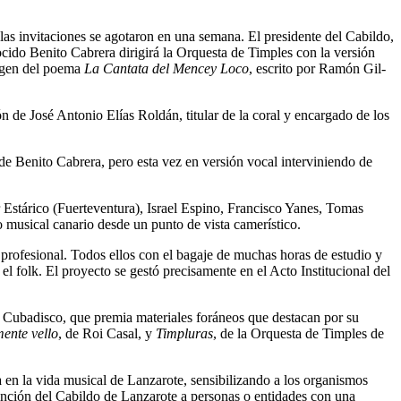
 las invitaciones se agotaron en una semana. El presidente del Cabildo,
ocido Benito Cabrera dirigirá la Orquesta de Timples con la versión
rigen del poema
La Cantata del Mencey Loco
, escrito por Ramón Gil-
ón de José Antonio Elías Roldán, titular de la coral y encargado de los
e Benito Cabrera, pero esta vez en versión vocal interviniendo de
 Estárico (Fuerteventura), Israel Espino, Francisco Yanes, Tomas
o musical canario desde un punto de vista camerístico.
rofesional. Todos ellos con el bagaje de muchas horas de estudio y
el folk. El proyecto se gestó precisamente en el Acto Institucional del
 Cubadisco, que premia materiales foráneos que destacan por su
ente vello
, de Roi Casal, y
Timpluras
, de la Orquesta de Timples de
 en la vida musical de Lanzarote, sensibilizando a los organismos
tinción del Cabildo de Lanzarote a personas o entidades con una