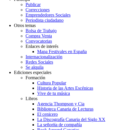
Publicar
Correcciones
Emprendedores Sociales
Periodista ciudadano
Otros temas
Bolsa de Trabajo
Compra Venta
Convocatorias
Enlaces de interés
Mapa Festivales en España
Internacionalización
Redes Sociales
Se alquila
Ediciones especiales
Formación
Cultura Popular
Historia de las Artes Escénicas
Vive de tu música
Libros
Agencia Thompson y Cia
Biblioteca Canaria de Lecturas
El cenicero
La Discografía Canaria del Siglo XX
La señorita de compañía
Rock Around Canarias