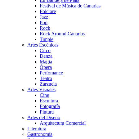
En Bandeja de Plata
Festival de Música de Canarias
Folclore
Jazz
Pop
Rock
Rock Around Canarias
Timple
Artes Escénicas
Circo
Danza
Magia
Ópera
Perfomance
Teatro
Zarzuela
Artes Visuales
Cine
Escultura
Fotografía
Pintura
Artes del Diseño
Arquitectura Comercial
Literatura
Gastronomía