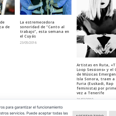
La estremecedora
 de
sonoridad de “Canto al
ca de
trabajo”, esta semana en
el Cuyás
23/05/2016
Artistas en Ruta, «
Loop Sessions» y el 
de Músicas Emergen
Isla Sonora, traen a
Furia (Euskadi, Rap
feminista) por prim
vez a Tenerife
21/03/2019
ros para garantizar el funcionamiento
stros servicios. Puede aceptar todas las