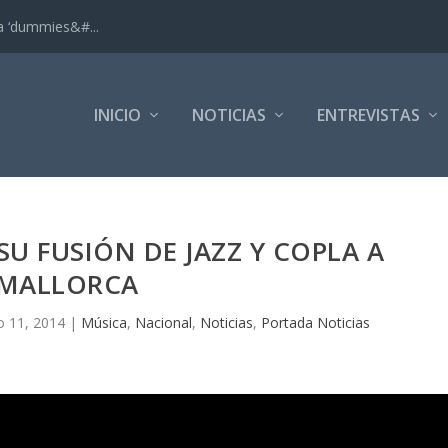
ra ‘dummies&#...
INICIO
NOTICIAS
ENTREVISTAS
SU FUSIÓN DE JAZZ Y COPLA A
MALLORCA
o 11, 2014
|
Música
,
Nacional
,
Noticias
,
Portada Noticias