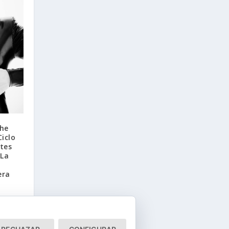
The
Ciclo
tes
 La
era