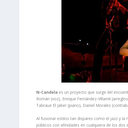
N-Candela
es un proyecto que surge del encuent
Román (voz), Enrique Fernández-Villamil (arreglos
Tabraue El Jaber (piano), Daniel Morales (contrab
Al fusionar estilos tan dispares como el jazz y la 
públicos con afinidades en cualquiera de los dos 