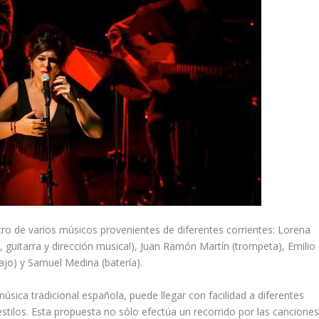
ro de varios músicos provenientes de diferentes corrientes: Lorena
, guitarra y dirección musical), Juan Ramón Martín (trompeta), Emilio
ajo) y Samuel Medina (batería).
música tradicional española, puede llegar con facilidad a diferentes
estilos. Esta propuesta no sólo efectúa un recorrido por las cancione