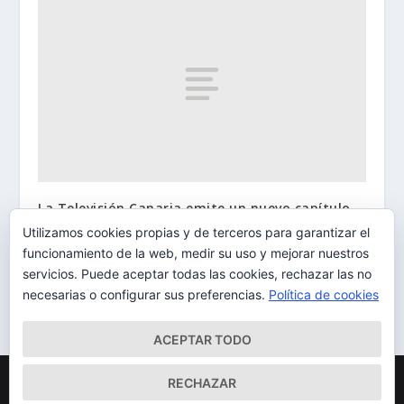
La Televisión Canaria emite un nuevo capítulo
de la serie documental ‘Tenerife.Espacios de
Utilizamos cookies propias y de terceros para garantizar el
Arquitectura’
funcionamiento de la web, medir su uso y mejorar nuestros
26/07/2013
servicios. Puede aceptar todas las cookies, rechazar las no
necesarias o configurar sus preferencias.
Política de cookies
ACEPTAR TODO
Diseñado por
| Desarrollado por
Elegant Themes
WordPress
RECHAZAR