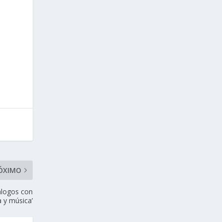
ÓXIMO
álogos con
a y música’