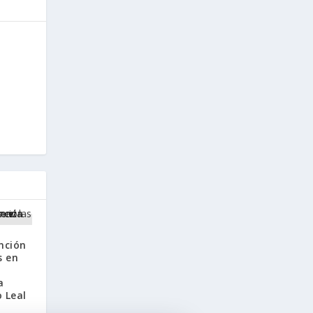
ención
s en
a
 Leal