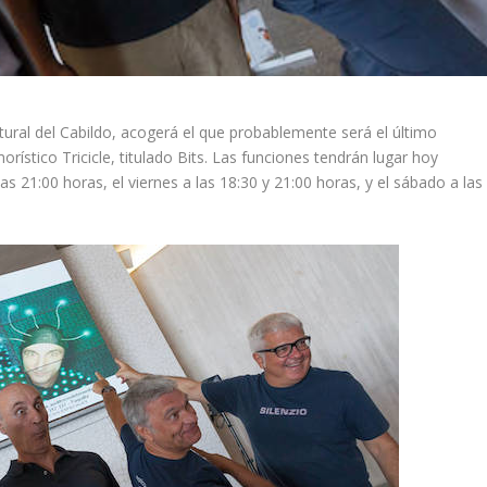
ltural del Cabildo, acogerá el que probablemente será el último
ístico Tricicle, titulado Bits. Las funciones tendrán lugar hoy
s 21:00 horas, el viernes a las 18:30 y 21:00 horas, y el sábado a las