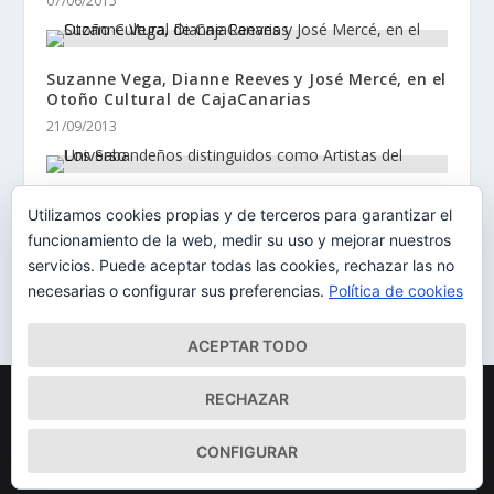
07/06/2015
Suzanne Vega, Dianne Reeves y José Mercé, en el
Otoño Cultural de CajaCanarias
21/09/2013
Los Sabandeños distinguidos como Artistas del
Utilizamos cookies propias y de terceros para garantizar el
Universo
funcionamiento de la web, medir su uso y mejorar nuestros
13/06/2014
servicios. Puede aceptar todas las cookies, rechazar las no
necesarias o configurar sus preferencias.
Política de cookies
ACEPTAR TODO
Diseñado por
| Desarrollado por
Elegant Themes
WordPress
RECHAZAR
Mapa del Sitio
Aviso Legal
Política de cookies
CONFIGURAR
Qué somos
Quiénes somos
Contacto