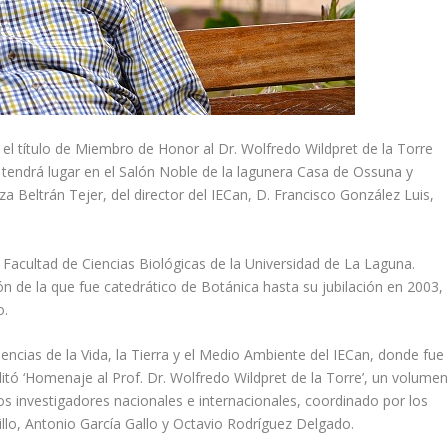
á el título de Miembro de Honor al Dr. Wolfredo Wildpret de la Torre
to tendrá lugar en el Salón Noble de la lagunera Casa de Ossuna y
a Beltrán Tejer, del director del IECan, D. Francisco González Luis,
la Facultad de Ciencias Biológicas de la Universidad de La Laguna.
ón de la que fue catedrático de Botánica hasta su jubilación en 2003,
o.
ncias de la Vida, la Tierra y el Medio Ambiente del IECan, donde fue
ditó ‘Homenaje al Prof. Dr. Wolfredo Wildpret de la Torre’, un volume
s investigadores nacionales e internacionales, coordinado por los
illo, Antonio García Gallo y Octavio Rodríguez Delgado.