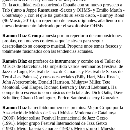
En la actualidad está recorriendo España con su nuevo proyecto a
Trío (junto a Jeppe Rasmussen -Saxos y OHMS- y Emilio Martín -
Contrabajo-), con el que ha grabado su sexto disco, «Bumpy Road»
(96 Music, 2016), un repertorio de temas originales, añadiendo un
nuevo instrumento fabricado por el saxofonista: OHMs.
Ramón Díaz Group
apuesta por un repertorio de composiciones
propias, con nuevos contextos que le sirven para seguir
desarrollando su concepto musical. Propone unos temas frescos y
totalmente fusionados con las tendencias actuales.
Ramón Díaz
es profesor de instrumento y combo en el Taller de
Músics de Barcelona. Ha impartido varios Seminarios (Festival de
Jazz de Lugo, Festival de Jazz de Canarias y Festival de Saxos de
Terol -Las Palmas-) y cursos especiales (Billy Hart, Max Roach,
John Abercrombie, Donald Harrison, Mulgrew Miller, Tete
Montoliú, Gal Harper, Richard Beirach y David Liebman). Ha
compartido escenario con músicos de la talla de: Dick Oatts, Dave
Schnitter, Chano Domínguez, Perico Sambeat o Jerry González.
Ramón Díaz
ha recibido numerosos premios: Mejor Grupo por la
Associació de Músics de Jazz i Música Moderna de Catalunya
(2006), Mejor solista Festival Internacional de Jazz Getxo
(1991), Mejor grupo Festival Internacional de Jazz Getxo
(1990), Mejor batería Canarias (1987), Mejor grupo I Muestra