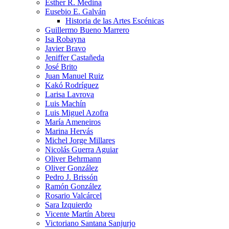
Esther R. Medina
Eusebio E. Galván
Historia de las Artes Escénicas
Guillermo Bueno Marrero
Isa Robayna
Javier Bravo
Jeniffer Castañeda
José Brito
Juan Manuel Ruiz
Kakó Rodríguez
Larisa Lavrova
Luis Machín
Luis Miguel Azofra
María Ameneiros
Marina Hervás
Michel Jorge Millares
Nicolás Guerra Aguiar
Oliver Behrmann
Oliver González
Pedro J. Brissón
Ramón González
Rosario Valcárcel
Sara Izquierdo
Vicente Martín Abreu
Victoriano Santana Sanjurjo