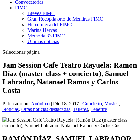
Convocatorias
FIMC
Breves FIMC
Gran Recopilatorio de Mentiras FIMC
Hemeroteca del FIMC
Marina Hervás
Memoria 33 FIMC
Últimas noticias
Seleccionar página
Jam Session Café Teatro Rayuela: Ramón
Díaz (master class + concierto), Samuel
Labrador, Natanael Ramos y Carlos
Costa
Publicado por
Anónimo
|
Dic 18, 2017
|
Concierto
,
Música
,
Noticias
,
Otras noticias destacadas
,
Talleres
,
Tenerife
RAMÓN DÍAZ, SAMUEL LABRADOR,