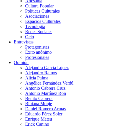
Artesanía
Cultura Popular
Políticas Culturales
Asociaciones
Espacios Culturales
Tecnología
Redes Sociales
Ocio
Entrevistas
Protagonistas
Éxito anónimo
Profesionales
Opinión
Alejandra García López
Alejandro Ramos
Alicia Palma
Angélica Fernández Verdú
Antonio Cabrera Cruz
Antonio Martínez Ron
Benito Cabrera
Bibiana Monje
Daniel Romero Armas
Eduardo Pérez Soler
Enrique Mateu
Erick Canino