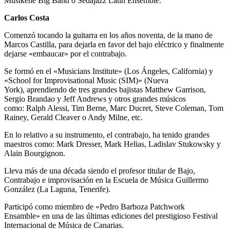
Musikene Big Band o Sedajazz Latin Ensemble.
Carlos Costa
Comenzó tocando la guitarra en los años noventa, de la mano de
Marcos Castilla, para dejarla en favor del bajo eléctrico y finalmente
dejarse «embaucar» por el contrabajo.
Se formó en el «Musicians Institute» (Los Ángeles, California) y
«School for Improvisational Music (SIM)» (Nueva
York), aprendiendo de tres grandes bajistas Matthew Garrison,
Sergio Brandao y Jeff Andrews y otros grandes músicos
como: Ralph Alessi, Tim Berne, Marc Ducret, Steve Coleman, Tom
Rainey, Gerald Cleaver o Andy Milne, etc.
En lo relativo a su instrumento, el contrabajo, ha tenido grandes
maestros como: Mark Dresser, Mark Helias, Ladislav Stukowsky y
Alain Bourgignon.
Lleva más de una década siendo el profesor titular de Bajo,
Contrabajo e improvisación en la Escuela de Música Guillermo
González (La Laguna, Tenerife).
Participó como miembro de «Pedro Barboza Patchwork
Ensamble» en una de las últimas ediciones del prestigioso Festival
Internacional de Música de Canarias.