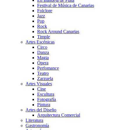
En Bandeja de Plata
Festival de Música de Canarias
Folclore
Jazz
Pop
Rock
Rock Around Canarias
Timple
Artes Escénicas
Circo
Danza
Magia
Ópera
Perfomance
Teatro
Zarzuela
Artes Visuales
Cine
Escultura
Fotografía
Pintura
Artes del Diseño
Arquitectura Comercial
Literatura
Gastronomía