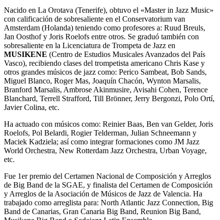
Nacido en La Orotava (Tenerife), obtuvo el «Master in Jazz Music»
con calificación de sobresaliente en el Conservatorium van
Amsterdam (Holanda) teniendo como profesores a: Ruud Breuls,
Jan Oosthof y Joris Roelofs entre otros. Se graduó también con
sobresaliente en la Licenciatura de Trompeta de Jazz en
MUSIKENE
(Centro de Estudios Musicales Avanzados del País
Vasco), recibiendo clases del trompetista americano Chris Kase y
otros grandes músicos de jazz como: Perico Sambeat, Bob Sands,
Miguel Blanco, Roger Mas, Joaquín Chacón, Wynton Marsalis,
Branford Marsalis, Ambrose Akinmusire, Avisahi Cohen, Terence
Blanchard, Terrell Strafford, Till Brönner, Jerry Bergonzi, Polo Ortí,
Javier Colina, etc.
Ha actuado con músicos como: Reinier Baas, Ben van Gelder, Joris
Roelofs, Pol Belardi, Rogier Telderman, Julian Schneemann y
Maciek Kadziela; así como integrar formaciones como JM Jazz
World Orchestra, New Rotterdam Jazz Orchestra, Urban Voyage,
etc.
Fue 1er premio del Certamen Nacional de Composición y Arreglos
de Big Band de la SGAE, y finalista del Certamen de Composición
y Arreglos de la Asociación de Músicos de Jazz de Valencia. Ha
trabajado como arreglista para: North Atlantic Jazz Connection, Big
Band de Canarias, Gran Canaria Big Band, Reunion Big Band,