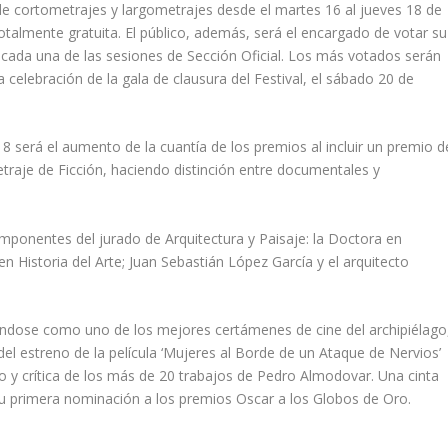
l de cortometrajes y largometrajes desde el martes 16 al jueves 18 de
otalmente gratuita. El público, además, será el encargado de votar su
 cada una de las sesiones de Sección Oficial. Los más votados serán
 celebración de la gala de clausura del Festival, el sábado 20 de
8 será el aumento de la cuantía de los premios al incluir un premio d
aje de Ficción, haciendo distinción entre documentales y
ponentes del jurado de Arquitectura y Paisaje: la Doctora en
en Historia del Arte; Juan Sebastián López García y el arquitecto
dándose como uno de los mejores certámenes de cine del archipiélago
del estreno de la película ‘Mujeres al Borde de un Ataque de Nervios’
o y crítica de los más de 20 trabajos de Pedro Almodovar. Una cinta
su primera nominación a los premios Oscar a los Globos de Oro.