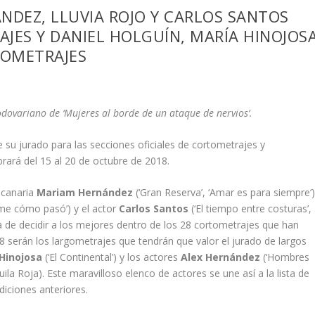
NDEZ, LLUVIA ROJO Y CARLOS SANTOS
JES Y DANIEL HOLGUÍN, MARÍA HINOJOS
GOMETRAJES
dovariano de ‘Mujeres al borde de un ataque de nervios’.
ne su jurado para las secciones oficiales de cortometrajes y
brará del 15 al 20 de octubre de 2018.
 canaria
Mariam Hernández
(‘Gran Reserva’, ‘Amar es para siempre’)
me cómo pasó’) y el actor
Carlos Santos
(‘El tiempo entre costuras’,
tarea de decidir a los mejores dentro de los 28 cortometrajes que han
 8 serán los largometrajes que tendrán que valor el jurado de largos
Hinojosa
(‘El Continental’) y los actores
Alex Hernández
(‘Hombres
ila Roja). Este maravilloso elenco de actores se une así a la lista de
diciones anteriores.