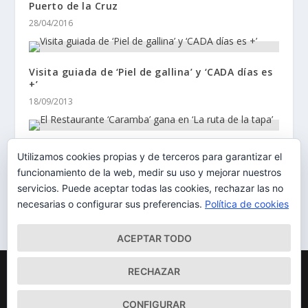
Puerto de la Cruz
28/04/2016
Visita guiada de ‘Piel de gallina’ y ‘CADA días es
+’
18/09/2013
El Restaurante ‘Caramba’ gana en ‘La ruta de la
Utilizamos cookies propias y de terceros para garantizar el
tapa’
funcionamiento de la web, medir su uso y mejorar nuestros
22/11/2013
servicios. Puede aceptar todas las cookies, rechazar las no
necesarias o configurar sus preferencias.
Política de cookies
ACEPTAR TODO
Diseñado por
| Desarrollado por
Elegant Themes
WordPress
RECHAZAR
Mapa del Sitio
Aviso Legal
Política de cookies
CONFIGURAR
Qué somos
Quiénes somos
Contacto