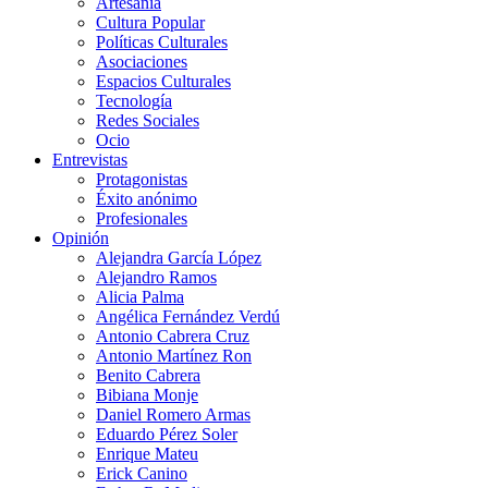
Artesanía
Cultura Popular
Políticas Culturales
Asociaciones
Espacios Culturales
Tecnología
Redes Sociales
Ocio
Entrevistas
Protagonistas
Éxito anónimo
Profesionales
Opinión
Alejandra García López
Alejandro Ramos
Alicia Palma
Angélica Fernández Verdú
Antonio Cabrera Cruz
Antonio Martínez Ron
Benito Cabrera
Bibiana Monje
Daniel Romero Armas
Eduardo Pérez Soler
Enrique Mateu
Erick Canino