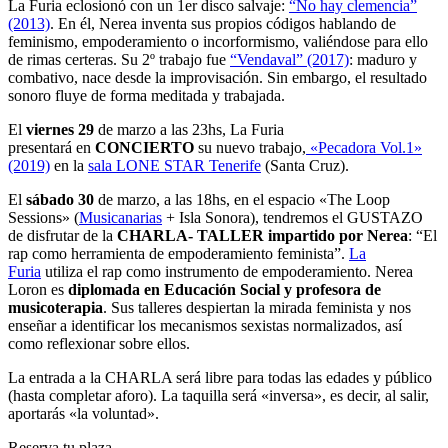
La Furia eclosionó con un 1er disco salvaje:
“No hay clemencia”
(2013)
. En él, Nerea inventa sus propios códigos hablando de
feminismo, empoderamiento o incorformismo, valiéndose para ello
de rimas certeras. Su 2º trabajo fue
“Vendaval” (2017)
: maduro y
combativo, nace desde la improvisación. Sin embargo, el resultado
sonoro fluye de forma meditada y trabajada.
El
viernes 29
de marzo a las 23hs, La Furia
presentará en
CONCIERTO
su nuevo trabajo,
«Pecadora Vol.1»
(2019)
en la
sala LONE STAR Tenerife
(Santa Cruz).
El
sábado 30
de marzo, a las 18hs, en el espacio «The Loop
Sessions» (
Musicanarias
+ Isla Sonora), tendremos el GUSTAZO
de disfrutar de la
CHARLA- TALLER impartido por Nerea
: “El
rap como herramienta de empoderamiento feminista”.
La
Furia
utiliza el rap como instrumento de empoderamiento. Nerea
Loron es
diplomada en Educación Social y profesora de
musicoterapia
. Sus talleres despiertan la mirada feminista y nos
enseñar a identificar los mecanismos sexistas normalizados, así
como reflexionar sobre ellos.
La entrada a la CHARLA será libre para todas las edades y público
(hasta completar aforo). La taquilla será «inversa», es decir, al salir,
aportarás «la voluntad».
Reserva tu plaza