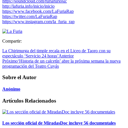
https://soundcloud.com/furiafuriosa:
http://lafuria.info/inicio/inicio
https://www.facebook.com/LaFuriaRap
https://twitter.com/LaFuriaRap
https://www.instagram.com/la_furia_rap
Compartir:
La Chirimurga del timple recala en el Liceo de Taoro con su
espectáculo ‘Servicio 24 horas’
Anterior
Próximo
‘Historia de un calcetín’ abre la próxima semana la nueva
programación del Teatro Cuyás
Sobre el Autor
Anónimo
Artículos Relacionados
Los sección oficial de MiradasDoc incluye 56 documentales