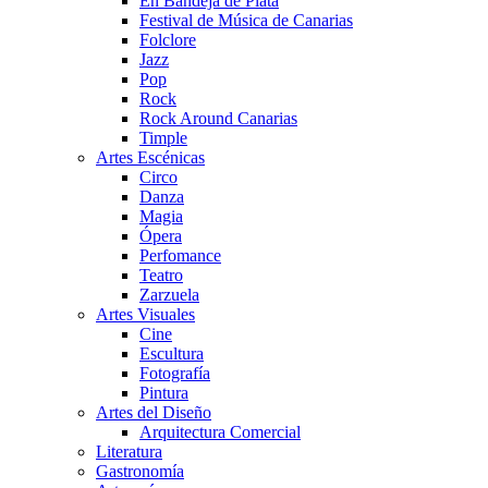
En Bandeja de Plata
Festival de Música de Canarias
Folclore
Jazz
Pop
Rock
Rock Around Canarias
Timple
Artes Escénicas
Circo
Danza
Magia
Ópera
Perfomance
Teatro
Zarzuela
Artes Visuales
Cine
Escultura
Fotografía
Pintura
Artes del Diseño
Arquitectura Comercial
Literatura
Gastronomía