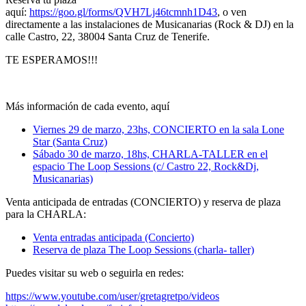
aquí:
https://goo.gl/forms/QVH7Lj46tcmnh1D43
, o ven
directamente a las instalaciones de Musicanarias (Rock & DJ) en la
calle Castro, 22, 38004 Santa Cruz de Tenerife.
TE ESPERAMOS!!!
Más información de cada evento, aquí
Viernes 29 de marzo, 23hs, CONCIERTO en la sala Lone
Star (Santa Cruz)
Sábado 30 de marzo, 18hs, CHARLA-TALLER en el
espacio The Loop Sessions (c/ Castro 22, Rock&Dj,
Musicanarias)
Venta anticipada de entradas (CONCIERTO) y reserva de plaza
para la CHARLA:
Venta entradas anticipada (Concierto)
Reserva de plaza The Loop Sessions (charla- taller)
Puedes visitar su web o seguirla en redes:
https://www.youtube.com/user/gretagretpo/videos