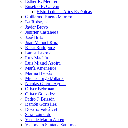
Esther R. Medina
Eusebio E. Galván
Historia de las Artes Escénicas
Guillermo Bueno Marrero
Isa Robayna
Javier Bravo
Jeniffer Castañeda
José Brito
Juan Manuel Ruiz
Kakó Rodríguez
Larisa Lavrova
Luis Machín
Luis Miguel Azofra
María Ameneiros
Marina Hervás
Michel Jorge Millares
Nicolás Guerra Aguiar
Oliver Behrmann
Oliver González
Pedro J. Brissón
Ramón González
Rosario Valcárcel
Sara Izquierdo
Vicente Martín Abreu
Victoriano Santana Sanjurjo