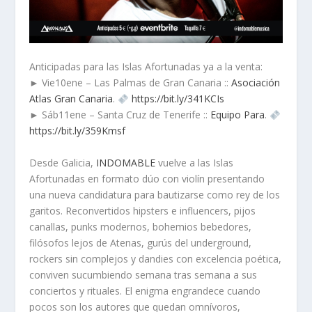
Anticipadas para las Islas Afortunadas ya a la venta:
► Vie10ene – Las Palmas de Gran Canaria ::
Asociación
Atlas Gran Canaria
.
https://bit.ly/341KCIs
► Sáb11ene – Santa Cruz de Tenerife ::
Equipo Para
.
https://bit.ly/359Kmsf
Desde Galicia,
INDOMABLE
vuelve a las Islas
Afortunadas en formato dúo con violín presentando
una nueva candidatura para bautizarse como rey de los
garitos. Reconvertidos hipsters e influencers, pijos
canallas, punks modernos, bohemios bebedores,
filósofos lejos de Atenas, gurús del underground,
rockers sin complejos y dandies con excelencia poética,
conviven sucumbiendo semana tras semana a sus
conciertos y rituales. El enigma engrandece cuando
pocos son los autores que quedan omnívoros,