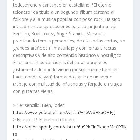
todoterreno y cantando en castellano. ❛El eterno
telonero❜ da título a un segundo álbum cercano al
folklore y a la música popular con poso rock. Ha sido
invitado en varias ocasiones para tocar junto a Iván
Ferreiro, Xoel López, Ángel Stanich, Marwan…
practicando temas personales, de distancias cortas, sin
grandes artificios ni maquillaje y con letras directas,
descriptivas y de alto contenido histórico y nostálgico.
Él lo llama «Las canciones del sofá» porque es
justamente de donde vienen (posiblemente también
hacia donde vayan) formando parte de un sobrio
trabajo con multitud de influencias y forjado en viajes
con guitarras viejas.
> 1er sencillo: Bien, joder
https://www.youtube.com/watch?v=pVvdHkuOHEg
> Nuevo LP: El eterno telonero
https://open.spotify.com/album/6u92kClnPknqoMcXP7lk
r8