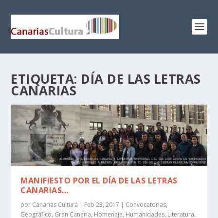
ETIQUETA:
DÍA DE LAS LETRAS
CANARIAS
MANIFIESTO POR EL DÍA DE LAS LETRAS
CANARIAS…
por
Canarias Cultura
|
Feb 23, 2017
|
Convocatorias
,
Geográfico
,
Gran Canaria
,
Homenaje
,
Humanidades
,
Literatura
,