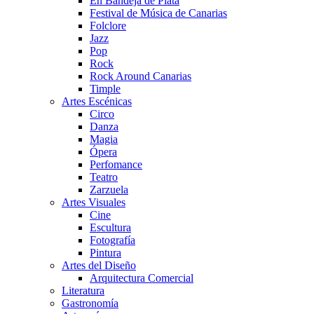
En Bandeja de Plata
Festival de Música de Canarias
Folclore
Jazz
Pop
Rock
Rock Around Canarias
Timple
Artes Escénicas
Circo
Danza
Magia
Ópera
Perfomance
Teatro
Zarzuela
Artes Visuales
Cine
Escultura
Fotografía
Pintura
Artes del Diseño
Arquitectura Comercial
Literatura
Gastronomía