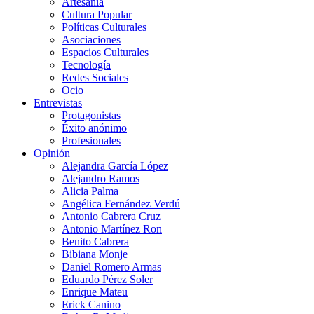
Artesanía
Cultura Popular
Políticas Culturales
Asociaciones
Espacios Culturales
Tecnología
Redes Sociales
Ocio
Entrevistas
Protagonistas
Éxito anónimo
Profesionales
Opinión
Alejandra García López
Alejandro Ramos
Alicia Palma
Angélica Fernández Verdú
Antonio Cabrera Cruz
Antonio Martínez Ron
Benito Cabrera
Bibiana Monje
Daniel Romero Armas
Eduardo Pérez Soler
Enrique Mateu
Erick Canino