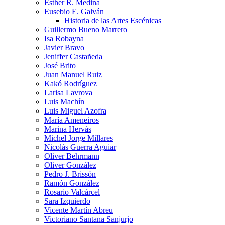
Esther R. Medina
Eusebio E. Galván
Historia de las Artes Escénicas
Guillermo Bueno Marrero
Isa Robayna
Javier Bravo
Jeniffer Castañeda
José Brito
Juan Manuel Ruiz
Kakó Rodríguez
Larisa Lavrova
Luis Machín
Luis Miguel Azofra
María Ameneiros
Marina Hervás
Michel Jorge Millares
Nicolás Guerra Aguiar
Oliver Behrmann
Oliver González
Pedro J. Brissón
Ramón González
Rosario Valcárcel
Sara Izquierdo
Vicente Martín Abreu
Victoriano Santana Sanjurjo