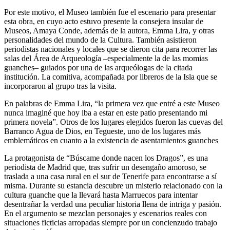
Por este motivo, el Museo también fue el escenario para presentar
esta obra, en cuyo acto estuvo presente la consejera insular de
Museos, Amaya Conde, además de la autora, Emma Lira, y otras
personalidades del mundo de la Cultura. También asistieron
periodistas nacionales y locales que se dieron cita para recorrer las
salas del Área de Arqueología –especialmente la de las momias
guanches– guiados por una de las arqueólogas de la citada
institución. La comitiva, acompañada por libreros de la Isla que se
incorporaron al grupo tras la visita.
En palabras de Emma Lira, “la primera vez que entré a este Museo
nunca imaginé que hoy iba a estar en este patio presentando mi
primera novela”. Otros de los lugares elegidos fueron las cuevas del
Barranco Agua de Dios, en Tegueste, uno de los lugares más
emblemáticos en cuanto a la existencia de asentamientos guanches
La protagonista de “Búscame donde nacen los Dragos”, es una
periodista de Madrid que, tras sufrir un desengaño amoroso, se
traslada a una casa rural en el sur de Tenerife para encontrarse a sí
misma. Durante su estancia descubre un misterio relacionado con la
cultura guanche que la llevará hasta Marruecos para intentar
desentrañar la verdad una peculiar historia llena de intriga y pasión.
En el argumento se mezclan personajes y escenarios reales con
situaciones ficticias arropadas siempre por un concienzudo trabajo