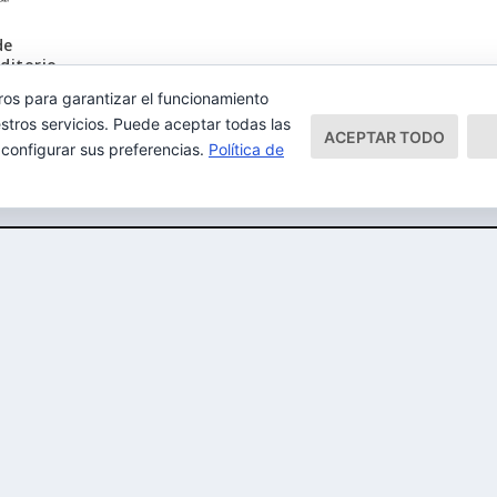
de
ditorio
ros para garantizar el funcionamiento
stros servicios. Puede aceptar todas las
ACEPTAR TODO
 configurar sus preferencias.
Política de
Mapa del Sitio
Aviso Legal
Política 
ess