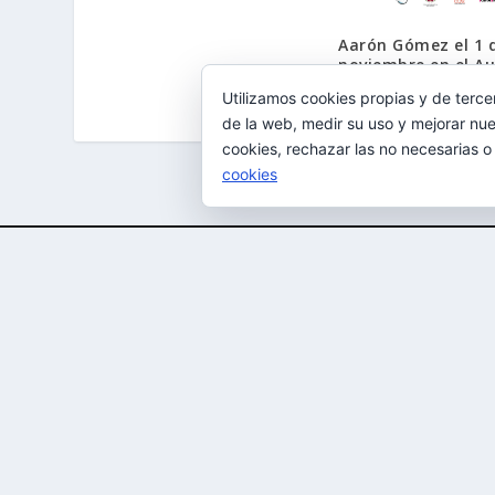
Aarón Gómez el 1 
noviembre en el Au
Teobaldo Power
Utilizamos cookies propias y de terce
18/10/2017
de la web, medir su uso y mejorar nue
cookies, rechazar las no necesarias o
cookies
Diseñado por
| Desarrollado por
Elegant Themes
WordPr