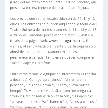
(OAC) del Ayuntamiento de Santa Cruz de Tenerife, que
preside la tercera teniente de alcalde Clara Segura.
Los precios que se han establecido son de 16, 14 y 12
euros. Las entradas se pueden adquirir en la taquilla del
Teatro Guimerá de martes a viernes de 11 a 13 y de 18
a 20 horas, llamando por teléfono al 922.609.450 o a
través de la página web.
www.teatroguimera.es
. El
viernes, al ser día festivo en Santa Cruz, la taquilla sólo
abrirá de 18 a 20 horas. Mañana miércoles
permanecerá cerrada. También se pueden comprar en
‘Halcón Viajes’y ‘Carrefour’.
Entre otros temas la agrupación interpretará ‘Quien iba
a decirnos’, ‘Contigo aprendimos’, ‘Yo siempre he
pensado’, ‘La Anne Germain’, ‘El libro’, ‘Lleva mucho
tiempo’, ‘Tu vida en mi vida’, ‘Si alguien me pregunta’,
‘Poupurri’, ‘En pesadilla’, ‘No vea la tele’, ‘Es imposible’,
‘No veas que rollo’, ‘Escúchame niño’, ‘De esta p… crisis’,
‘Muchas mujeres’, ‘Aunque no estéis’, ‘Mi vecinita’,