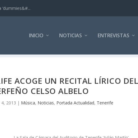
ra ‘dummies&#...
INICIO
NOTICIAS
ENTREVISTAS
IFE ACOGE UN RECITAL LÍRICO DE
ERFEÑO CELSO ALBELO
 4, 2013
|
Música
,
Noticias
,
Portada Actualidad
,
Tenerife
La Sala de Cámara del Auditorio de Tenerife ‘Adán Martín’