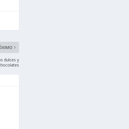
ÓXIMO
os dulces y
chocolates