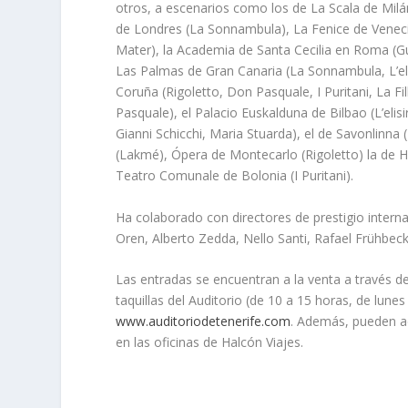
otros, a escenarios como los de La Scala de Milá
de Londres (La Sonnambula), La Fenice de Venecia 
Mater), la Academia de Santa Cecilia en Roma (Gui
Las Palmas de Gran Canaria (La Sonnambula, L’el
Coruña (Rigoletto, Don Pasquale, I Puritani, La Fil
Pasquale), el Palacio Euskalduna de Bilbao (L’elis
Gianni Schicchi, Maria Stuarda), el de Savonlinna
(Lakmé), Ópera de Montecarlo (Rigoletto) la de H
Teatro Comunale de Bolonia (I Puritani).
Ha colaborado con directores de prestigio inter
Oren, Alberto Zedda, Nello Santi, Rafael Frühbeck
Las entradas se encuentran a la venta a través de
taquillas del Auditorio (de 10 a 15 horas, de lune
www.auditoriodetenerife.com
. Además, pueden ad
en las oficinas de Halcón Viajes.