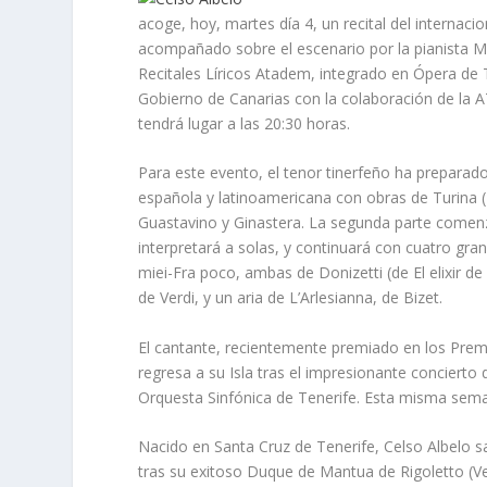
acoge, hoy, martes día 4, un recital del internac
acompañado sobre el escenario por la pianista Ma
Recitales Líricos Atadem, integrado en Ópera de T
Gobierno de Canarias con la colaboración de la A
tendrá lugar a las 20:30 horas.
Para este evento, el tenor tinerfeño ha preparado
española y latinoamericana con obras de Turina 
Guastavino y Ginastera. La segunda parte comen
interpretará a solas, y continuará con cuatro grand
miei-Fra poco, ambas de Donizetti (de El elixir 
de Verdi, y un aria de L’Arlesianna, de Bizet.
El cantante, recientemente premiado en los Prem
regresa a su Isla tras el impresionante concierto
Orquesta Sinfónica de Tenerife. Esta misma sema
Nacido en Santa Cruz de Tenerife, Celso Albelo sa
tras su exitoso Duque de Mantua de Rigoletto (Ve