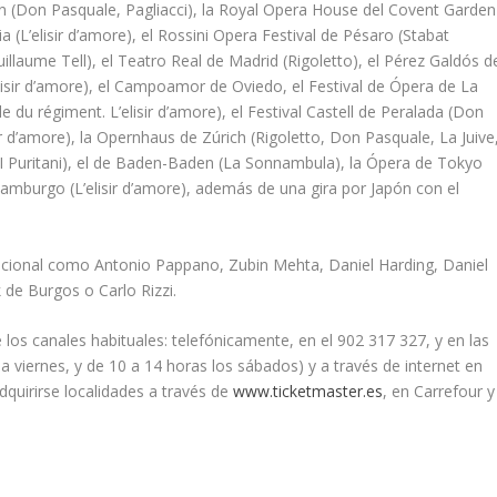
n (Don Pasquale, Pagliacci), la Royal Opera House del Covent Garden
(L’elisir d’amore), el Rossini Opera Festival de Pésaro (Stabat
llaume Tell), el Teatro Real de Madrid (Rigoletto), el Pérez Galdós d
isir d’amore), el Campoamor de Oviedo, el Festival de Ópera de La
le du régiment. L’elisir d’amore), el Festival Castell de Peralada (Don
ir d’amore), la Opernhaus de Zúrich (Rigoletto, Don Pasquale, La Juive
 (I Puritani), el de Baden-Baden (La Sonnambula), la Ópera de Tokyo
amburgo (L’elisir d’amore), además de una gira por Japón con el
nacional como Antonio Pappano, Zubin Mehta, Daniel Harding, Daniel
 de Burgos o Carlo Rizzi.
 los canales habituales: telefónicamente, en el 902 317 327, y en las
s a viernes, y de 10 a 14 horas los sábados) y a través de internet en
quirirse localidades a través de
www.ticketmaster.es
, en Carrefour y