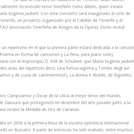
ionalmente reconocido tenor tinerfeño Celso Albelo, quien estará
ría Eugenia Jaubert. Con este concierto será inaugurado el ciclo de
enerife, un proyecto organizado por el Cabildo de Tenerife y el
TAO (Asociación Tinerfeña de Amigos de la Ópera). Dicho recital
 un repertorio en el que la primera parte estará dedicada a la canció
(Poema en forma de canciones y La feria, para piano solo),
zará con el Impromptu D. 938 de Schubert, que María Eugenia Jauber
es arias del repertorio lírico: Una furtiva lagrima y Tombe degli avi
de amor y de Lucia de Lammermoor), La donna è Mobile, de Rigoletto
ios Campoamor y Óscar de la Lírica al mejor tenor del mundo,
 de clausura que protagonizó en diciembre del año pasado junto a la
na recibió la Medalla de Oro de Canarias.
lta en 2006 a la primera línea de la escena operística internacional
rdi) en Busseto. A partir de entonces ha sido invitado, entre muchos