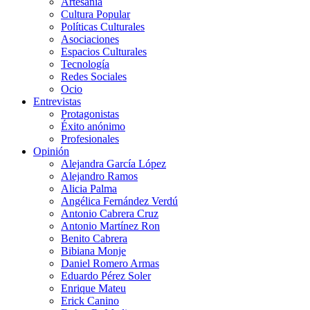
Artesanía
Cultura Popular
Políticas Culturales
Asociaciones
Espacios Culturales
Tecnología
Redes Sociales
Ocio
Entrevistas
Protagonistas
Éxito anónimo
Profesionales
Opinión
Alejandra García López
Alejandro Ramos
Alicia Palma
Angélica Fernández Verdú
Antonio Cabrera Cruz
Antonio Martínez Ron
Benito Cabrera
Bibiana Monje
Daniel Romero Armas
Eduardo Pérez Soler
Enrique Mateu
Erick Canino