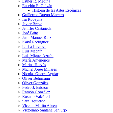
Esther R. Medina
Eusebio E. Galván
Historia de las Artes Escénicas
Guillermo Bueno Marrero
Isa Robayna
Javier Bravo
Jeniffer Castañeda
José Brito
Juan Manuel Ruiz
Kakó Rodríguez
Larisa Lavrova
Luis Machín
Luis Miguel Azofra
María Ameneiros
Marina Hervás
Michel Jorge Millares
Nicolás Guerra Aguiar
Oliver Behrmann
Oliver González
Pedro J. Brissón
Ramón González
Rosario Valcárcel
Sara Izquierdo
Vicente Martín Abreu
Victoriano Santana Sanjurjo