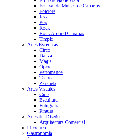
En Bandeja de Plata
Festival de Música de Canarias
Folclore
Jazz
Pop
Rock
Rock Around Canarias
Timple
Artes Escénicas
Circo
Danza
Magia
Ópera
Perfomance
Teatro
Zarzuela
Artes Visuales
Cine
Escultura
Fotografía
Pintura
Artes del Diseño
Arquitectura Comercial
Literatura
Gastronomía