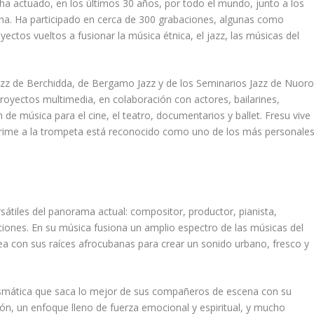
u ha actuado, en los últimos 30 años, por todo el mundo, junto a los
a. Ha participado en cerca de 300 grabaciones, algunas como
ectos vueltos a fusionar la música étnica, el jazz, las músicas del
azz
de Berchidda, de
Bergamo Jazz
y de los
Seminarios Jazz
de Nuor
oyectos multimedia, en colaboración con actores, bailarines,
 de música para el cine, el teatro, documentarios y ballet. Fresu vive
mprime a la trompeta está reconocido como uno de los más personale
sátiles del panorama actual: compositor, productor, pianista,
maciones. En su música fusiona un amplio espectro de las músicas del
 con sus raíces afrocubanas para crear un sonido urbano, fresco y
ismática que saca lo mejor de sus compañeros de escena con su
ón, un enfoque lleno de fuerza emocional y espiritual, y mucho