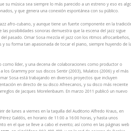
ue su música sea siempre lo más parecido a un estreno y eso es alg
onados, y que genera una conexión espontánea con su público.
azz afro-cubano, y aunque tiene un fuerte componente en la tradició
 de las posibilidades sonoras demuestra que la escena del jazz sigue
s del pasado. Omar Sosa mezcla el jazz con los ritmos afrocaribeños,
s y su forma tan apasionada de tocar el piano, siempre huyendo de l
ado como líder, y una decena de colaboraciones como productor o
s a los Grammy por sus discos
Sentir
(2003),
Mulatos
(2006) y el más
Omar Sosa está trabajando en diversos proyectos que incluyen
entación en directo de su disco
Afreecanos
, y su disco más reciente
arreglos de Jacques Morelenbaum. En marzo 2011 publicó un nuevo
r de lunes a viernes en la taquilla del Auditorio Alfredo Kraus, en
o Pérez Galdós, en horario de 11:00 a 16:00 horas, y hasta unos
into en el que se lleve a cabo el evento; así como en las páginas web