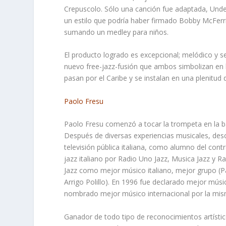
Crepuscolo
. Sólo una canción fue adaptada,
Unde
un estilo que podría haber firmado Bobby McFerri
sumando un medley para niños.
El producto logrado es excepcional; melódico y s
nuevo free-jazz-fusión que ambos simbolizan en lo
pasan por el Caribe y se instalan en una plenitud 
Paolo Fresu
Paolo Fresu comenzó a tocar la trompeta en la ba
Después de diversas experiencias musicales, desc
televisión pública italiana, como alumno del co
jazz italiano por Radio Uno Jazz, Musica Jazz y 
Jazz como mejor músico italiano, mejor grupo (Pa
Arrigo Polillo). En 1996 fue declarado mejor músi
nombrado mejor músico internacional por la mism
Ganador de todo tipo de reconocimientos artístic