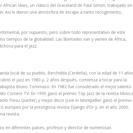
r African Skies
, un clásico del
Graceland
de Paul Simon, trabajado en
n. Así le dieron una atmósfera de escape a tanto recogimiento,
entimental, por supuesto, pero sobre todo representativo de este
s tiempos de la globalidad. Las libertades van y vienen de África,
dichosa para el jazz.
nda local de su pueblo, Berchidda (Cerdeña), con la edad de 11 años
ubrió el jazz en 1980 y, 2 años después, comienza a tocar para la
ntrabajista Bruno Tommaso. En 1982 fue considerado el mejor talento
Radio Corriere TV. En 1990 ganó el premio
Top Jazz
de la revista Music
olo Fresu Quintet) y mejor disco (
Live in Montpellier
ganó el premio
co europeo por la prestigiosa revista Django d’Or y, en el año 2000,
a revista.
os en diferentes países, profesor y director de numerosas