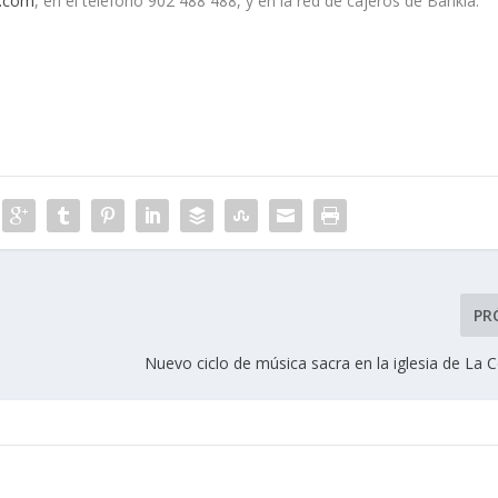
.com
, en el teléfono 902 488 488, y en la red de cajeros de Bankia.
PR
Nuevo ciclo de música sacra en la iglesia de La