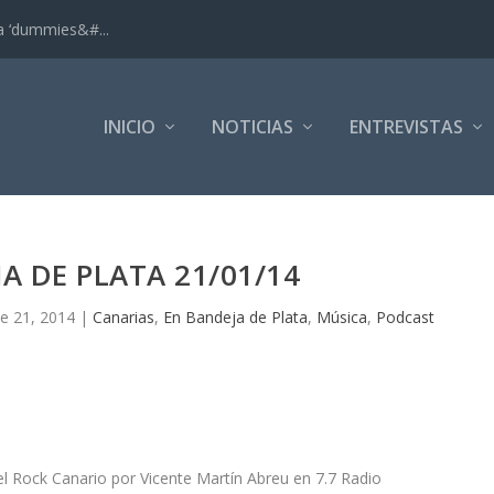
ra ‘dummies&#...
INICIO
NOTICIAS
ENTREVISTAS
A DE PLATA 21/01/14
e 21, 2014
|
Canarias
,
En Bandeja de Plata
,
Música
,
Podcast
l Rock Canario por Vicente Martín Abreu en 7.7 Radio