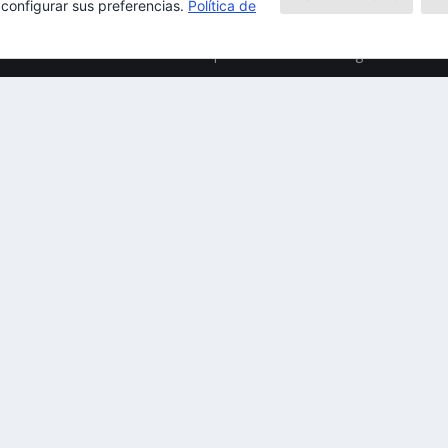
 configurar sus preferencias.
Política de
Mapa del Sitio
Aviso Legal
Política 
ess