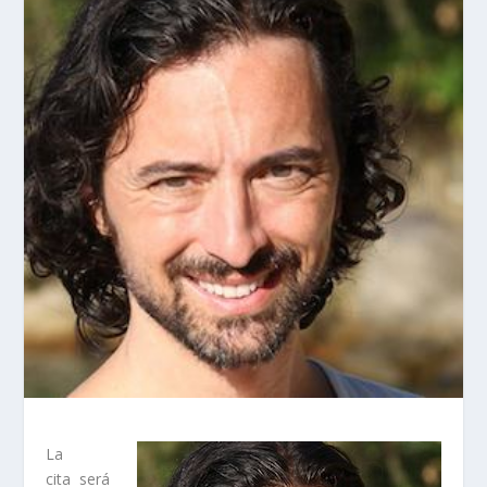
La
cita será