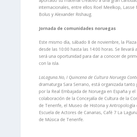
aportado su material creativo a una gran cantidad
internacionales, entre ellos Roel Meelkop, Lasse
Bolus y Alexander Rishaug.
Jornada de comunidades noruegas
Este mismo día, sábado 8 de noviembre, la Plaz
desde las 10:00 hasta las 14:00 horas. Se llevará
será una oportunidad para dar a conocer de prime
con la isla.
LaLaguna.No, I Quincena de Cultura Noruega Con
dramaturga Sara Serrano, está organizada tant
por la Real Embajada de Noruega en España y el
colaboración de la Concejalía de Cultura de la C
de Tenerife, el Museo de Historia y Antropología 
Escuela de Actores de Canarias, Café 7 La Laguna,
de Música de Tenerife.