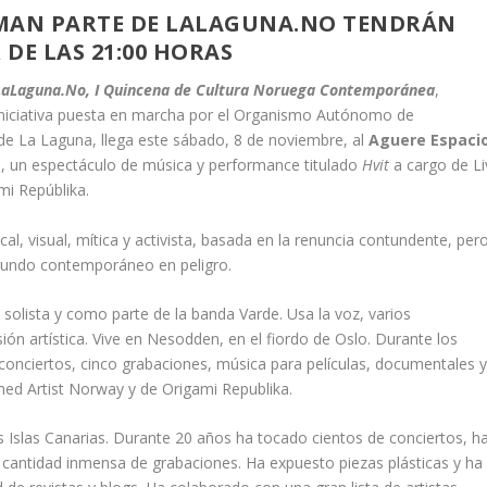
RMAN PARTE DE LALAGUNA.NO TENDRÁN
 DE LAS 21:00 HORAS
LaLaguna.No, I Quincena de Cultura Noruega Contemporánea
,
iniciativa puesta en marcha por el Organismo Autónomo de
e La Laguna, llega este sábado, 8 de noviembre, al
Aguere Espaci
as, un espectáculo de música y performance titulado
Hvit
a cargo de Li
i Repúblika.
l, visual, mítica y activista, basada en la renuncia contundente, per
mundo contemporáneo en peligro.
olista y como parte de la banda Varde. Usa la voz, varios
ión artística. Vive en Nesodden, en el fiordo de Oslo. Durante los
conciertos, cinco grabaciones, música para películas, documentales 
ned Artist Norway y de Origami Republika.
s Islas Canarias. Durante 20 años ha tocado cientos de conciertos, h
na cantidad inmensa de grabaciones. Ha expuesto piezas plásticas y ha