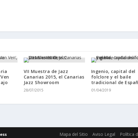
ria
VII Muestra de Jazz
Ingenio, capital del
‘Ven
Canarias 2015, el Canarias
folclore y el baile
bajo
Jazz Showroom
tradicional de Espa
28/07/2015
01/04/2019
Mapa del Sitio
Aviso Legal
Política 
ess