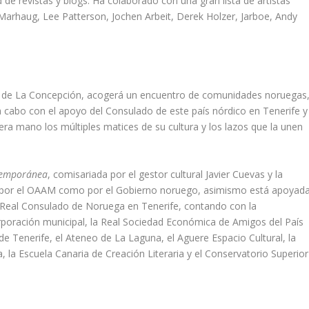
 de revistas y blogs. Ha colaborado con una gran lista de artistas
 Marhaug, Lee Patterson, Jochen Arbeit, Derek Holzer, Jarboe, Andy
a de La Concepción, acogerá un encuentro de comunidades noruegas
 a cabo con el apoyo del Consulado de este país nórdico en Tenerife y
ra mano los múltiples matices de su cultura y los lazos que la unen
temporánea
, comisariada por el gestor cultural Javier Cuevas y la
o por el OAAM como por el Gobierno noruego, asimismo está apoyad
 Real Consulado de Noruega en Tenerife, contando con la
orporación municipal, la Real Sociedad Económica de Amigos del País
de Tenerife, el Ateneo de La Laguna, el Aguere Espacio Cultural, la
 la Escuela Canaria de Creación Literaria y el Conservatorio Superior