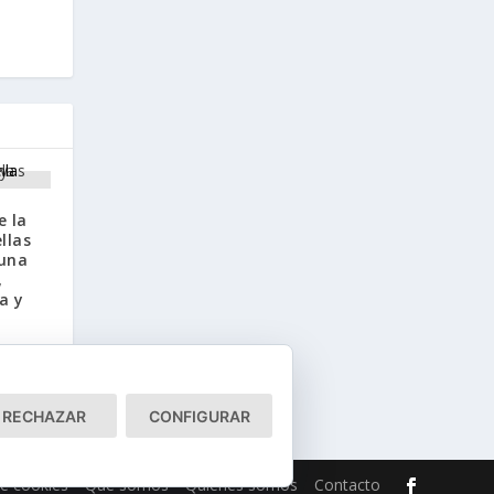
e la
llas
 una
,
a y
RECHAZAR
CONFIGURAR
de cookies
Qué somos
Quiénes somos
Contacto