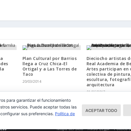
ía
Plan Cultural por Barrios
Dieciocho artistas d
ades
llega a Cruz Chica-El
Real Academia de Be
la
Ortigal y a Las Torres de
Artes participan en
Taco
colectiva de pintura
escultura, fotografí
20/03/2014
arquitectura
01/06/2017
ros para garantizar el funcionamiento
stros servicios. Puede aceptar todas las
ACEPTAR TODO
 configurar sus preferencias.
Política de
Mapa del Sitio
Aviso Legal
Política 
ess