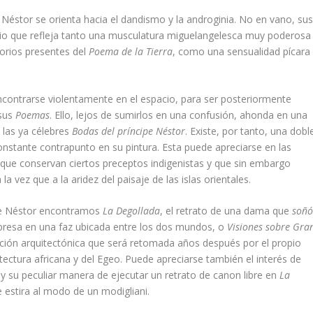
Néstor se orienta hacia el dandismo y la androginia. No en vano, su
o que refleja tanto una musculatura miguelangelesca muy poderosa
orios presentes del
Poema de la Tierra
, como una sensualidad pícara
contrarse violentamente en el espacio, para ser posteriormente
 sus
Poemas
. Ello, lejos de sumirlos en una confusión, ahonda en una
 las ya célebres
Bodas del príncipe Néstor
. Existe, por tanto, una dobl
onstante contrapunto en su pintura. Esta puede apreciarse en las
 que conservan ciertos preceptos indigenistas y que sin embargo
la vez que a la aridez del paisaje de las islas orientales.
 de Néstor encontramos
La Degollada
, el retrato de una dama que
soñ
resa en una faz ubicada entre los dos mundos, o
Visiones sobre Gra
ción arquitectónica que será retomada años después por el propio
ectura africana y del Egeo. Puede apreciarse también el interés de
y su peculiar manera de ejecutar un retrato de canon libre en
La
e estira al modo de un modigliani.