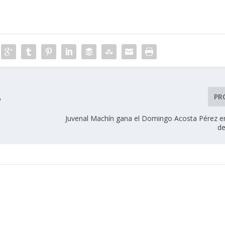
PR
o
Juvenal Machín gana el Domingo Acosta Pérez en
d