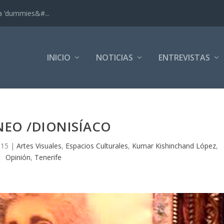
ra ‘dummies&#...
INICIO
NOTICIAS
ENTREVISTAS
NEO /DIONISÍACO
015
|
Artes Visuales
,
Espacios Culturales
,
Kumar Kishinchand López
,
Opinión
,
Tenerife