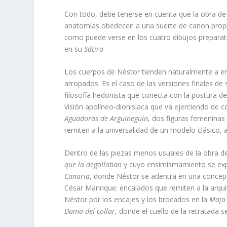
Con todo, debe tenerse en cuenta que la obra de 
anatomías obedecen a una suerte de canon propi
como puede verse en los cuatro dibujos preparat
en su
Sátiro
.
Los cuerpos de Néstor tienden naturalmente a en
arropados. Es el caso de las versiones finales de
filosofía hedonista que conecta con la postura de
visión apolíneo-dionisiaca que va ejerciendo de c
Aguadoras de Arguineguín
, dos figuras femeninas
remiten a la universalidad de un modelo clásico, a 
Dentro de las piezas menos usuales de la obra
que la degollaban
y cuyo ensimismamiento se exp
Canaria
, donde Néstor se adentra en una concep
César Manrique: encalados que remiten a la arquit
Néstor por los encajes y los brocados en la
Maja
Dama del collar
, donde el cuello de la retratada s