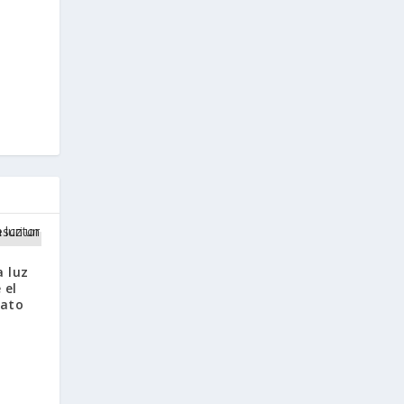
a luz
 el
bato