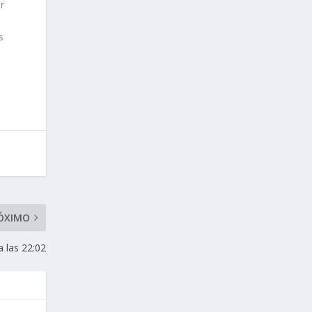
r
s
ÓXIMO
a las 22:02