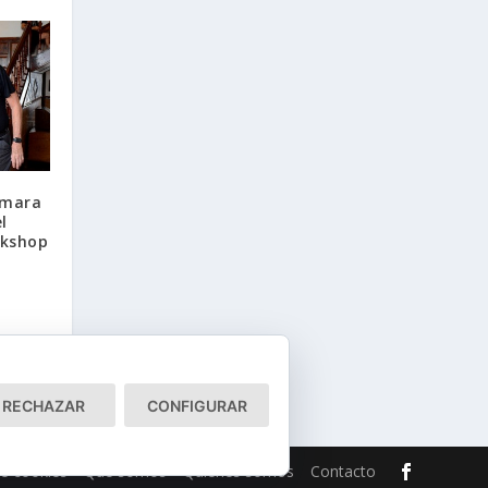
ámara
l
rkshop
RECHAZAR
CONFIGURAR
de cookies
Qué somos
Quiénes somos
Contacto