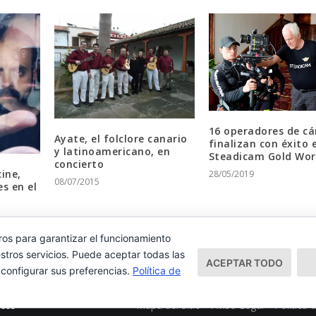
16 operadores de c
Ayate, el folclore canario
finalizan con éxito e
y latinoamericano, en
Steadicam Gold Wo
concierto
ine,
28/05/2019
08/07/2015
s en el
ros para garantizar el funcionamiento
stros servicios. Puede aceptar todas las
ACEPTAR TODO
 configurar sus preferencias.
Política de
Mapa del Sitio
Aviso Legal
Política 
ess