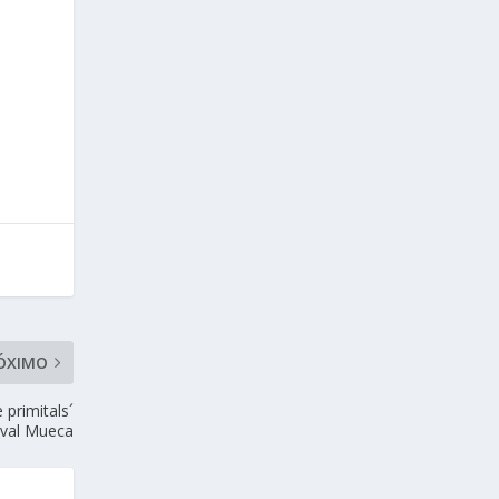
ÓXIMO
 primitals´
tival Mueca