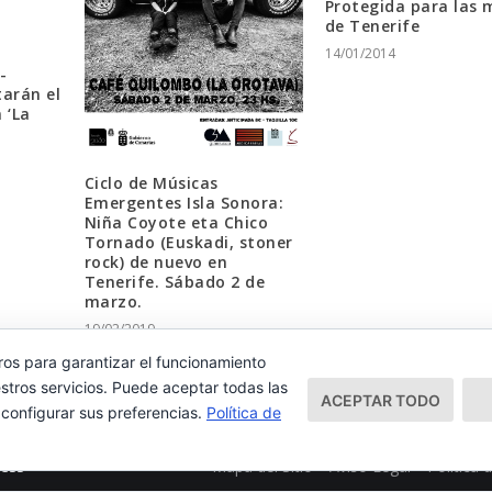
Protegida para las 
de Tenerife
14/01/2014
-
arán el
 ‘La
Ciclo de Músicas
Emergentes Isla Sonora:
Niña Coyote eta Chico
Tornado (Euskadi, stoner
rock) de nuevo en
Tenerife. Sábado 2 de
marzo.
19/02/2019
ros para garantizar el funcionamiento
stros servicios. Puede aceptar todas las
ACEPTAR TODO
 configurar sus preferencias.
Política de
Mapa del Sitio
Aviso Legal
Política 
ess