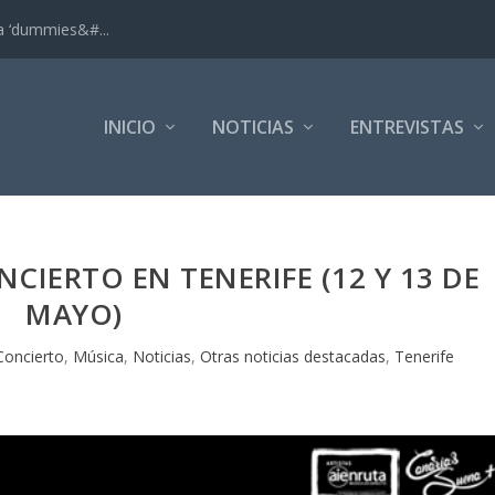
ra ‘dummies&#...
INICIO
NOTICIAS
ENTREVISTAS
IERTO EN TENERIFE (12 Y 13 DE
MAYO)
Concierto
,
Música
,
Noticias
,
Otras noticias destacadas
,
Tenerife