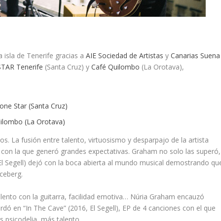
la isla de Tenerife gracias a
AIE Sociedad de Artistas
y
Canarias Suena
TAR Tenerife
(Santa Cruz) y
Café Quilombo
(La Orotava),
one Star (Santa Cruz)
ilombo (La Orotava)
. La fusión entre talento, virtuosismo y desparpajo de la artista
 con la que generó grandes expectativas. Graham no solo las superó,
, El Segell) dejó con la boca abierta al mundo musical demostrando qu
iceberg.
alento con la guitarra, facilidad emotiva… Núria Graham encauzó
ordó en “In The Cave” (2016, El Segell), EP de 4 canciones con el que
 psicodelia, más talento.