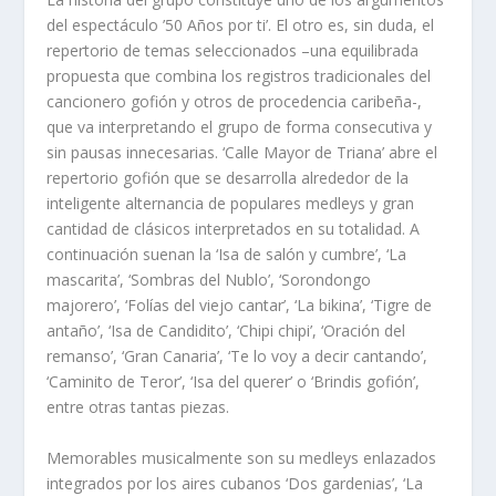
del espectáculo ’50 Años por ti’. El otro es, sin duda, el
repertorio de temas seleccionados –una equilibrada
propuesta que combina los registros tradicionales del
cancionero gofión y otros de procedencia caribeña-,
que va interpretando el grupo de forma consecutiva y
sin pausas innecesarias. ‘Calle Mayor de Triana’ abre el
repertorio gofión que se desarrolla alrededor de la
inteligente alternancia de populares medleys y gran
cantidad de clásicos interpretados en su totalidad. A
continuación suenan la ‘Isa de salón y cumbre’, ‘La
mascarita’, ‘Sombras del Nublo’, ‘Sorondongo
majorero’, ‘Folías del viejo cantar’, ‘La bikina’, ‘Tigre de
antaño’, ‘Isa de Candidito’, ‘Chipi chipi’, ‘Oración del
remanso’, ‘Gran Canaria’, ‘Te lo voy a decir cantando’,
‘Caminito de Teror’, ‘Isa del querer’ o ‘Brindis gofión’,
entre otras tantas piezas.
Memorables musicalmente son su medleys enlazados
integrados por los aires cubanos ‘Dos gardenias’, ‘La