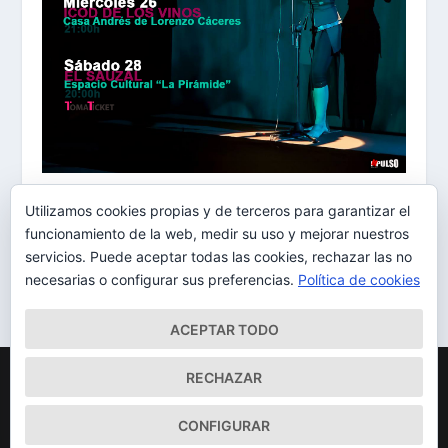
Bibiana Monje presenta ‘LACURA’ en Icod y El
Utilizamos cookies propias y de terceros para garantizar el
Sauzal
funcionamiento de la web, medir su uso y mejorar nuestros
25/04/2017
servicios. Puede aceptar todas las cookies, rechazar las no
necesarias o configurar sus preferencias.
Política de cookies
ACEPTAR TODO
Diseñado por
| Desarrollado por
Elegant Themes
WordPress
RECHAZAR
Mapa del Sitio
Aviso Legal
Política de cookies
CONFIGURAR
Qué somos
Quiénes somos
Contacto