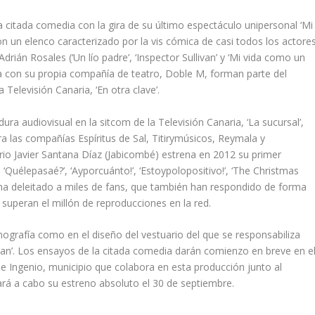
 citada comedia con la gira de su último espectáculo unipersonal ‘Mi
on un elenco caracterizado por la vis cómica de casi todos los actore
drián Rosales (‘Un lío padre’, ‘Inspector Sullivan’ y ‘Mi vida como un
ja con su propia compañía de teatro, Doble M, forman parte del
Televisión Canaria, ‘En otra clave’.
ra audiovisual en la sitcom de la Televisión Canaria, ‘La sucursal’,
a las compañías Espíritus de Sal, Titirymúsicos, Reymala y
o Javier Santana Díaz (Jabicombé) estrena en 2012 su primer
‘Quélepasaé?’, ‘Ayporcuánto!’, ‘Estoypolopositivo!’, ‘The Christmas
ue ha deleitado a miles de fans, que también han respondido de forma
 superan el millón de reproducciones en la red.
nografía como en el diseño del vestuario del que se responsabiliza
an’. Los ensayos de la citada comedia darán comienzo en breve en e
de Ingenio, municipio que colabora en esta producción junto al
vará a cabo su estreno absoluto el 30 de septiembre.