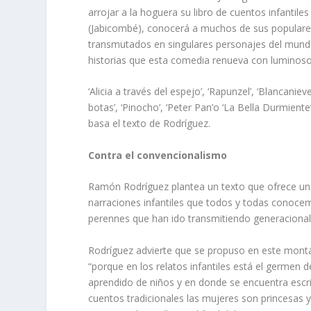
arrojar a la hoguera su libro de cuentos infantil
(Jabicombé), conocerá a muchos de sus populares
transmutados en singulares personajes del mundo
historias que esta comedia renueva con luminoso
‘Alicia a través del espejo’, ‘Rapunzel’, ‘Blancanieve
botas’, ‘Pinocho’, ‘Peter Pan’o ‘La Bella Durmiente
basa el texto de Rodríguez.
Contra el convencionalismo
Ramón Rodríguez plantea un texto que ofrece una
narraciones infantiles que todos y todas conocem
perennes que han ido transmitiendo generacional
Rodríguez advierte que se propuso en este monta
“porque en los relatos infantiles está el germe
aprendido de niños y en donde se encuentra escr
cuentos tradicionales las mujeres son princesas 