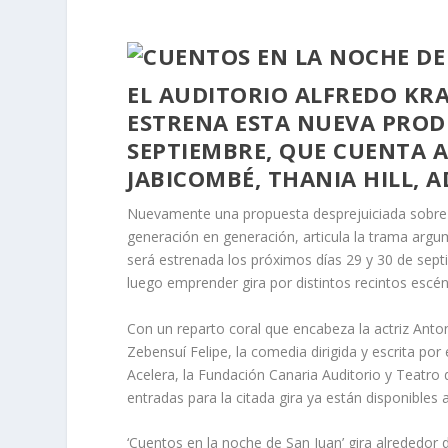
EL AUDITORIO ALFREDO KR
ESTRENA ESTA NUEVA PRODU
SEPTIEMBRE, QUE CUENTA 
JABICOMBÉ, THANIA HILL, A
Nuevamente una propuesta desprejuiciada sobre a
generación en generación, articula la trama argu
será estrenada los próximos días 29 y 30 de septi
luego emprender gira por distintos recintos escé
Con un reparto coral que encabeza la actriz Anto
Zebensuí Felipe, la comedia dirigida y escrita p
Acelera, la Fundación Canaria Auditorio y Teatro
entradas para la citada gira ya están disponibles
‘Cuentos en la noche de San Juan’ gira alrededor d