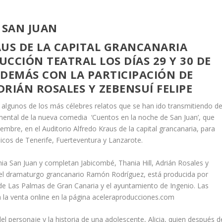
AUS DE LA CAPITAL GRANCANARIA
CCIÓN TEATRAL LOS DÍAS 29 Y 30 DE
ADEMÁS CON LA PARTICIPACIÓN DE
DRIÁN ROSALES Y ZEBENSUÍ FELIPE
lgunos de los más célebres relatos que se han ido transmitiendo d
mental de la nueva comedia ‘Cuentos en la noche de San Juan’, que
embre, en el Auditorio Alfredo Kraus de la capital grancanaria, para
nicos de Tenerife, Fuerteventura y Lanzarote.
nia San Juan y completan Jabicombé, Thania Hill, Adrián Rosales y
or el dramaturgo grancanario Ramón Rodríguez, está producida por
 de Las Palmas de Gran Canaria y el ayuntamiento de Ingenio. Las
 a la venta online en la página aceleraproducciones.com
el personaje y la historia de una adolescente, Alicia, quien después d