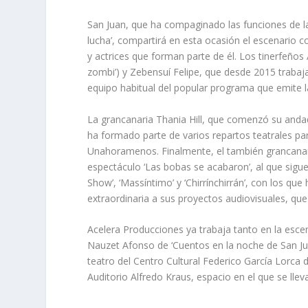
San Juan, que ha compaginado las funciones de la
lucha’, compartirá en esta ocasión el escenario c
y actrices que forman parte de él. Los tinerfeños A
zombi’) y Zebensuí Felipe, que desde 2015 traba
equipo habitual del popular programa que emite la 
La grancanaria Thania Hill, que comenzó su andadu
ha formado parte de varios repartos teatrales par
Unahoramenos. Finalmente, el también grancanari
espectáculo ‘Las bobas se acabaron’, al que sigue 
Show’, ‘Massíntimo’ y ‘Chirrínchirrán’, con los q
extraordinaria a sus proyectos audiovisuales, que
Acelera Producciones ya trabaja tanto en la esce
Nauzet Afonso de ‘Cuentos en la noche de San Ju
teatro del Centro Cultural Federico García Lorca 
Auditorio Alfredo Kraus, espacio en el que se lle