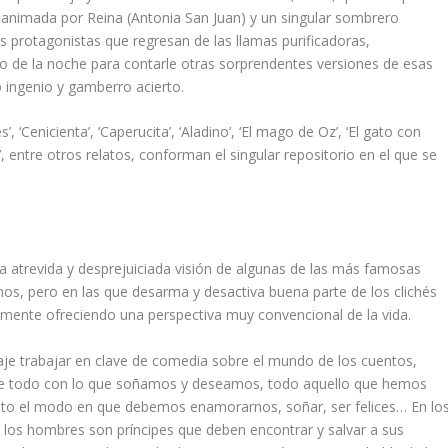
es animada por Reina (Antonia San Juan) y un singular sombrero
 protagonistas que regresan de las llamas purificadoras,
 de la noche para contarle otras sorprendentes versiones de esas
 ingenio y gamberro acierto.
s’, ‘Cenicienta’, ‘Caperucita’, ‘Aladino’, ‘El mago de Oz’, ‘El gato con
’, entre otros relatos, conforman el singular repositorio en el que se
 atrevida y desprejuiciada visión de algunas de las más famosas
os, pero en las que desarma y desactiva buena parte de los clichés
mente ofreciendo una perspectiva muy convencional de la vida.
je trabajar en clave de comedia sobre el mundo de los cuentos,
n de todo con lo que soñamos y deseamos, todo aquello que hemos
ito el modo en que debemos enamorarnos, soñar, ser felices… En lo
y los hombres son príncipes que deben encontrar y salvar a sus