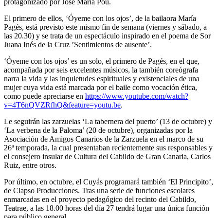
protagonizado por José María Pou.
El primero de ellos, ‘Óyeme con los ojos’, de la bailaora María
Pagés, está previsto este mismo fin de semana (viernes y sábado, a
las 20.30) y se trata de un espectáculo inspirado en el poema de Sor
Juana Inés de la Cruz ’Sentimientos de ausente’.
‘Óyeme con los ojos’ es un solo, el primero de Pagés, en el que,
acompañada por seis excelentes músicos, la también coreógrafa
narra la vida y las inquietudes espirituales y existenciales de una
mujer cuya vida está marcada por el baile como vocación ética,
como puede apreciarse en
https://www.youtube.com/watch?
v=4T6nQVZRfhQ&feature=youtu.be
.
Le seguirán las zarzuelas ‘La tabernera del puerto’ (13 de octubre) y
‘La verbena de la Paloma’ (20 de octubre), organizadas por la
Asociación de Amigos Canarios de la Zarzuela en el marco de su
26ª temporada, la cual presentaban recientemente sus responsables y
el consejero insular de Cultura del Cabildo de Gran Canaria, Carlos
Ruiz, entre otros.
Por último, en octubre, el Cuyás programará también ‘El Principito’,
de Clapso Producciones. Tras una serie de funciones escolares
enmarcadas en el proyecto pedagógico del recinto del Cabildo,
Teatrae, a las 18.00 horas del día 27 tendrá lugar una única función
para público general.