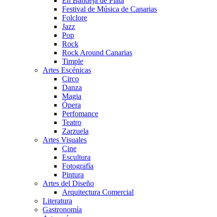
En Bandeja de Plata
Festival de Música de Canarias
Folclore
Jazz
Pop
Rock
Rock Around Canarias
Timple
Artes Escénicas
Circo
Danza
Magia
Ópera
Perfomance
Teatro
Zarzuela
Artes Visuales
Cine
Escultura
Fotografía
Pintura
Artes del Diseño
Arquitectura Comercial
Literatura
Gastronomía