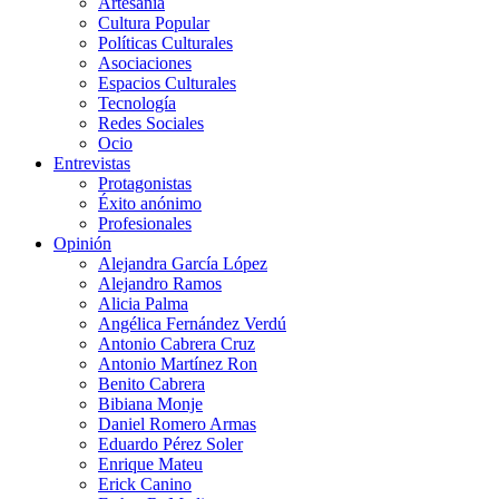
Artesanía
Cultura Popular
Políticas Culturales
Asociaciones
Espacios Culturales
Tecnología
Redes Sociales
Ocio
Entrevistas
Protagonistas
Éxito anónimo
Profesionales
Opinión
Alejandra García López
Alejandro Ramos
Alicia Palma
Angélica Fernández Verdú
Antonio Cabrera Cruz
Antonio Martínez Ron
Benito Cabrera
Bibiana Monje
Daniel Romero Armas
Eduardo Pérez Soler
Enrique Mateu
Erick Canino