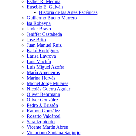
Esther R. Medina
Eusebio E. Galván
Historia de las Artes Escénicas
Guillermo Bueno Marrero
Isa Robayna
Javier Bravo
Jeniffer Castañeda
José Brito
Juan Manuel Ruiz
Kakó Rodríguez
Larisa Lavrova
Luis Machín
Luis Miguel Azofra
María Ameneiros
Marina Hervás
Michel Jorge Millares
Nicolás Guerra Aguiar
Oliver Behrmann
Oliver González
Pedro J. Brissón
Ramón González
Rosario Valcárcel
Sara Izquierdo
Vicente Martín Abreu
Victoriano Santana Sanjurjo