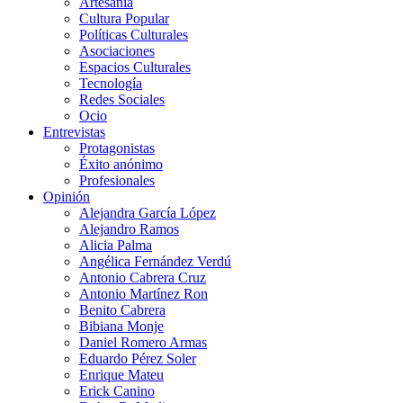
Artesanía
Cultura Popular
Políticas Culturales
Asociaciones
Espacios Culturales
Tecnología
Redes Sociales
Ocio
Entrevistas
Protagonistas
Éxito anónimo
Profesionales
Opinión
Alejandra García López
Alejandro Ramos
Alicia Palma
Angélica Fernández Verdú
Antonio Cabrera Cruz
Antonio Martínez Ron
Benito Cabrera
Bibiana Monje
Daniel Romero Armas
Eduardo Pérez Soler
Enrique Mateu
Erick Canino