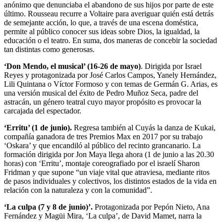
anónimo que denunciaba el abandono de sus hijos por parte de este
último. Rousseau recurre a Voltaire para averiguar quién está detrás
de semejante acción, lo que, a través de una escena doméstica,
permite al público conocer sus ideas sobre Dios, la igualdad, la
educación o el teatro. En suma, dos maneras de concebir la sociedad
tan distintas como generosas.
‘Don Mendo, el musical’ (16-26 de mayo)
. Dirigida por Israel
Reyes y protagonizada por José Carlos Campos, Yanely Hernández,
Lili Quintana o Víctor Formoso y con temas de Germán G. Arias, es
una versión musical del éxito de Pedro Muñoz Seca, padre del
astracán, un género teatral cuyo mayor propósito es provocar la
carcajada del espectador.
‘Erritu’ (1 de junio).
Regresa también al Cuyás la danza de Kukai,
compañía ganadora de tres Premios Max en 2017 por su trabajo
‘Oskara’ y que encandiló al público del recinto grancanario. La
formación dirigida por Jon Maya llega ahora (1 de junio a las 20.30
horas) con ‘Erritu’, montaje coreografiado por el israelí Sharon
Fridman y que supone “un viaje vital que atraviesa, mediante ritos
de pasos individuales y colectivos, los distintos estados de la vida en
relación con la naturaleza y con la comunidad”.
‘La culpa (7 y 8 de junio)’.
Protagonizada por Pepón Nieto, Ana
Fernández y Magüi Mira, ‘La culpa’, de David Mamet, narra la