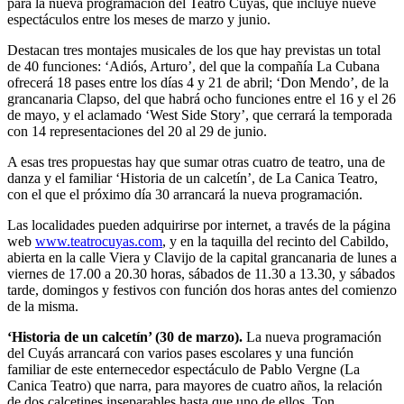
para la nueva programación del Teatro Cuyás, que incluye nueve
espectáculos entre los meses de marzo y junio.
Destacan tres montajes musicales de los que hay previstas un total
de 40 funciones: ‘Adiós, Arturo’, del que la compañía La Cubana
ofrecerá 18 pases entre los días 4 y 21 de abril; ‘Don Mendo’, de la
grancanaria Clapso, del que habrá ocho funciones entre el 16 y el 26
de mayo, y el aclamado ‘West Side Story’, que cerrará la temporada
con 14 representaciones del 20 al 29 de junio.
A esas tres propuestas hay que sumar otras cuatro de teatro, una de
danza y el familiar ‘Historia de un calcetín’, de La Canica Teatro,
con el que el próximo día 30 arrancará la nueva programación.
Las localidades pueden adquirirse por internet, a través de la página
web
www.teatrocuyas.com
, y en la taquilla del recinto del Cabildo,
abierta en la calle Viera y Clavijo de la capital grancanaria de lunes a
viernes de 17.00 a 20.30 horas, sábados de 11.30 a 13.30, y sábados
tarde, domingos y festivos con función dos horas antes del comienzo
de la misma.
‘Historia de un calcetín’ (30 de marzo).
La nueva programación
del Cuyás arrancará con varios pases escolares y una función
familiar de este enternecedor espectáculo de Pablo Vergne (La
Canica Teatro) que narra, para mayores de cuatro años, la relación
de dos calcetines inseparables hasta que uno de ellos, Ton,