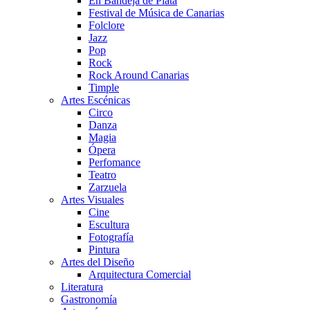
En Bandeja de Plata
Festival de Música de Canarias
Folclore
Jazz
Pop
Rock
Rock Around Canarias
Timple
Artes Escénicas
Circo
Danza
Magia
Ópera
Perfomance
Teatro
Zarzuela
Artes Visuales
Cine
Escultura
Fotografía
Pintura
Artes del Diseño
Arquitectura Comercial
Literatura
Gastronomía