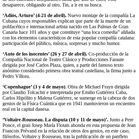
desaparece, obligando al otro, Tin, a ir en su busca.
‘Adiós, Arturo’ (4-21 de abril).
Nuevo montaje de la compañía La
Cubana cuyos responsables explican que parte de la muerte de un
polifacético e internacional artista nacido en Las Palmas de Gran
Canaria hace 101 años y que constituye “una loca comedia” aliñada
con los elementos característicos de esta popular compañía catalana:
participación del público, música, sorpresas y mucho humor.
‘Auto de los inocentes’ (26 y 27 de abril).
Co-producción de la
Compañía Nacional de Teatro Clásico y Producciones Faraute
dirigida por José Carlos Plaza, quien, a partir del famoso texto
anónimo considerado primera obra teatral castellana, la firma junto a
Pedro Víllora.
‘Copenhague’ (3 y 4 de mayo)
. Obra de Michael Frayn dirigida
por Claudio Tolcachir e interpretada por Emilio Gutiérrez Caba,
Carlos Hipólito y Malena Gutiérrez, se sumerge en la cabeza de dos
genios de la Física Cuántica que en 1941 mantuvieron un encuentro
real en la capital danesa.
‘Voltaire-Rousseau. La disputa (10 y 11 de mayo)’.
Junto a Pere
Ponce, el gran Josep María Flotats ahonda en esta propuesta de Jean
Francois Prévand en la relación de otros dos genios, en este caso,
filósofos, Voltaire y Rousseau, tras la publicación de un panfleto