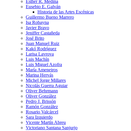
Esther R. Medina
Eusebio E. Galván
Historia de las Artes Escénicas
Guillermo Bueno Marrero
Isa Robayna
Javier Bravo
Jeniffer Castañeda
José Brito
Juan Manuel Ruiz
Kakó Rodríguez
Larisa Lavrova
Luis Machín
Luis Miguel Azofra
María Ameneiros
Marina Hervás
Michel Jorge Millares
Nicolás Guerra Aguiar
Oliver Behrmann
Oliver González
Pedro J. Brissón
Ramón González
Rosario Valcárcel
Sara Izquierdo
Vicente Martín Abreu
Victoriano Santana Sanjurjo