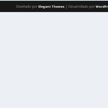
Diseñado por
| Desarrollado por
Elegant Themes
WordPr