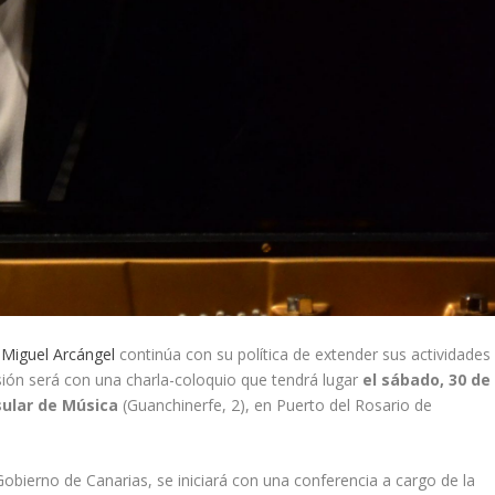
 Miguel Arcángel
continúa con su política de extender sus actividades
casión será con una charla-coloquio que tendrá lugar
el sábado, 30 de
sular de Música
(Guanchinerfe, 2), en Puerto del Rosario de
obierno de Canarias, se iniciará con una conferencia a cargo de la