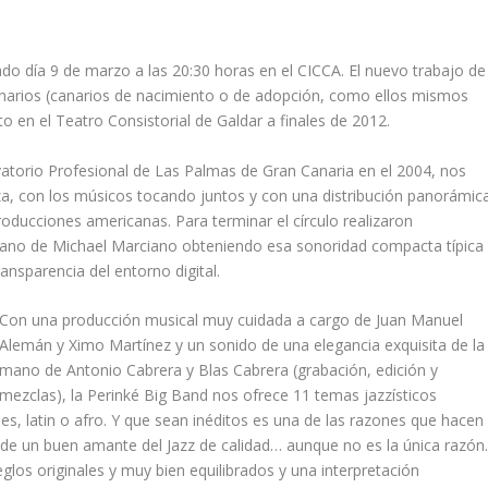
ado día 9 de marzo a las 20:30 horas en el CICCA. El nuevo trabajo de
narios (canarios de nacimiento o de adopción, como ellos mismos
o en el Teatro Consistorial de Galdar a finales de 2012.
vatorio Profesional de Las Palmas de Gran Canaria en el 2004, nos
a, con los músicos tocando juntos y con una distribución panorámic
oducciones americanas. Para terminar el círculo realizaron
ano de Michael Marciano obteniendo esa sonoridad compacta típica
ansparencia del entorno digital.
Con una producción musical muy cuidada a cargo de Juan Manuel
Alemán y Ximo Martínez y un sonido de una elegancia exquisita de la
mano de Antonio Cabrera y Blas Cabrera (grabación, edición y
mezclas), la Perinké Big Band nos ofrece 11 temas jazzísticos
s, latin o afro. Y que sean inéditos es una de las razones que hacen
a de un buen amante del Jazz de calidad… aunque no es la única razón
los originales y muy bien equilibrados y una interpretación