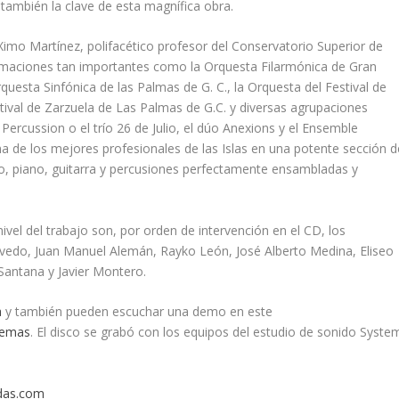
también la clave de esta magnífica obra.
Ximo Martínez, polifacético profesor del Conservatorio Superior de
ormaciones tan importantes como la Orquesta Filarmónica de Gran
questa Sinfónica de las Palmas de G. C., la Orquesta del Festival de
tival de Zarzuela de Las Palmas de G.C. y diversas agrupaciones
Percussion o el trío 26 de Julio, el dúo Anexions y el Ensemble
na de los mejores profesionales de las Islas en una potente sección d
ajo, piano, guitarra y percusiones perfectamente ensambladas y
ivel del trabajo son, por orden de intervención en el CD, los
evedo, Juan Manuel Alemán, Rayko León, José Alberto Medina, Eliseo
Santana y Javier Montero.
a
y también pueden escuchar una demo en este
temas
. El disco se grabó con los equipos del estudio de sonido Syste
das.com