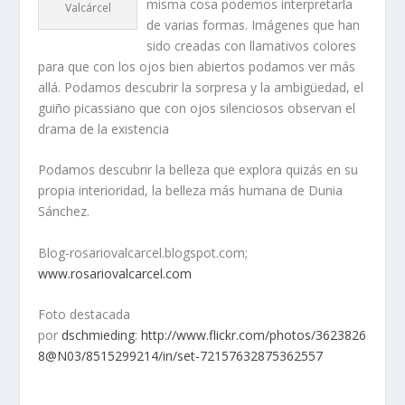
misma cosa podemos interpretarla
Valcárcel
de varias formas. Imágenes que han
sido creadas con llamativos colores
para que con los ojos bien abiertos podamos ver más
allá. Podamos descubrir la sorpresa y la ambigüedad, el
guiño picassiano que con ojos silenciosos observan el
drama de la existencia
Podamos descubrir la belleza que explora quizás en su
propia interioridad, la belleza más humana de Dunia
Sánchez.
Blog-rosariovalcarcel.blogspot.com;
www.rosariovalcarcel.com
Foto destacada
por
dschmieding
:
http://www.flickr.com/photos/3623826
8@N03/8515299214/in/set-72157632875362557