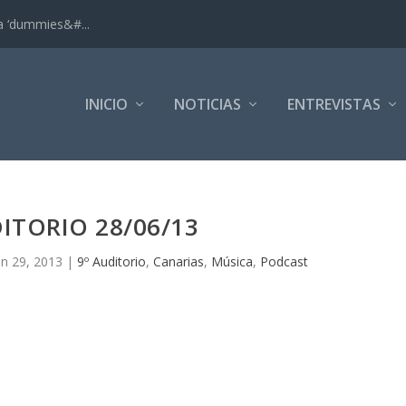
ra ‘dummies&#...
INICIO
NOTICIAS
ENTREVISTAS
DITORIO 28/06/13
un 29, 2013
|
9º Auditorio
,
Canarias
,
Música
,
Podcast