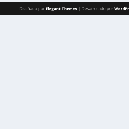
Diseñado por
| Desarrollado por
Elegant Themes
WordPr