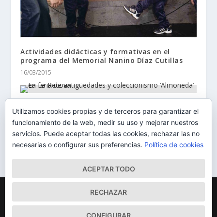
Actividades didácticas y formativas en el
programa del Memorial Nanino Díaz Cutillas
16/03/2015
La feria de antigüedades y coleccionismo
Utilizamos cookies propias y de terceros para garantizar el
‘Almoneda’ en La Recova
funcionamiento de la web, medir su uso y mejorar nuestros
19/11/2014
servicios. Puede aceptar todas las cookies, rechazar las no
necesarias o configurar sus preferencias.
Política de cookies
ACEPTAR TODO
Diseñado por
| Desarrollado por
Elegant Themes
WordPress
RECHAZAR
Mapa del Sitio
Aviso Legal
Política de cookies
CONFIGURAR
Qué somos
Quiénes somos
Contacto