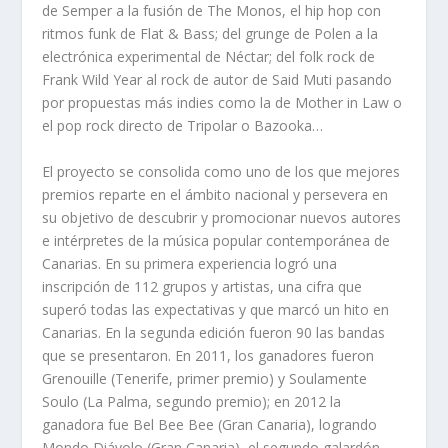
de Semper a
la fusión
de The Monos, el
hip hop
con
ritmos
funk
de Flat & Bass; del
grunge
de Polen a la
electrónica experimental
de Néctar; del
folk rock
de
Frank Wild Year al rock de
autor
de Said Muti pasando
por propuestas más
indies
como la de Mother in Law o
el
pop rock
directo de Tripolar o Bazooka…
El proyecto se consolida como uno de los que mejores
premios reparte en el ámbito nacional y persevera en
su objetivo de descubrir y promocionar nuevos autores
e intérpretes de la música popular contemporánea de
Canarias. En su primera experiencia logró una
inscripción de 112 grupos y artistas, una cifra que
superó todas las expectativas y que marcó un hito en
Canarias. En la segunda edición fueron 90 las bandas
que se presentaron. En 2011, los ganadores fueron
Grenouille
(Tenerife, primer premio) y
Soulamente
Soulo
(La Palma, segundo premio); en 2012 la
ganadora fue
Bel Bee Bee
(Gran Canaria), logrando
Mondo Diávolo
(Gran Canaria), el segundo galardón.