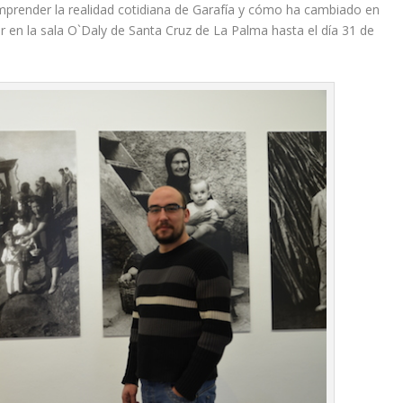
prender la realidad cotidiana de Garafía y cómo ha cambiado en
r en la sala O`Daly de Santa Cruz de La Palma hasta el día 31 de