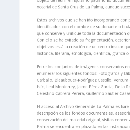
objeto de reunir el riquísimo patrimonio documental
notarial de Santa Cruz de La Palma, aunque suc
Estos archivos que se han ido incorporando con 
identificados con el nombre de su donante o titula
que conserve y unifique toda la documentación qu
Con ello se ha evitado su fragmentación, deterior
objetivos está la creación de un centro insular q
histórica, literaria, etnológica, científica, gráfica 
Entre los conjuntos de imágenes conservados en 
enumerar los siguientes fondos: Fotógrafos y Dibu
Carballo, Blaaubouer-Rodríguez Castillo, Ventura
fsfc, Leal Monterrey, Jaime Pérez García, De la
Celestino Cabrera Perera, Guillermo Sautier Casas
El acceso al Archivo General de La Palma es libre 
descripción de los fondos documentales, asesorí
conservación del material original, visitas conce
Palma se encuentra emplazado en las instalacione