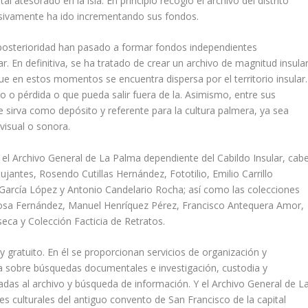
 atesorado en la isla. En principio recogió el archivo del distrito
esivamente ha ido incrementando sus fondos.
posterioridad han pasado a formar fondos independientes
r. En definitiva, se ha tratado de crear un archivo de magnitud insula
e en estos momentos se encuentra dispersa por el territorio insular.
o o pérdida o que pueda salir fuera de la. Asimismo, entre sus
ue sirva como depósito y referente para la cultura palmera, ya sea
o visual o sonora.
el Archivo General de La Palma dependiente del Cabildo Insular, cab
jantes, Rosendo Cutillas Hernández, Fototilio, Emilio Carrillo
 García López y Antonio Candelario Rocha; así como las colecciones
 Rosa Fernández, Manuel Henríquez Pérez, Francisco Antequera Amor,
eca y Colección Facticia de Retratos.
y gratuito. En él se proporcionan servicios de organización y
a sobre búsquedas documentales e investigación, custodia y
rtadas al archivo y búsqueda de información. Y el Archivo General de L
s culturales del antiguo convento de San Francisco de la capital