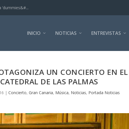
ra ‘dummies&#...
INICIO
NOTICIAS
ENTREVISTAS
ROTAGONIZA UN CONCIERTO EN EL
CATEDRAL DE LAS PALMAS
16
|
Concierto
,
Gran Canaria
,
Música
,
Noticias
,
Portada Noticias