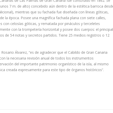
e Canarias de Las Palmas de Gran Canaria fue construido en 1862. Se
 unos 7 m. de alto) concebido aún dentro de la estética barroca desd
salicional), mientras que su fachada fue diseñada con líneas góticas,
a de la época. Posee una magnífica fachada plana con siete calles,
tes con celosías góticas, y rematada por pináculos y terceletes
mente con la trompetería horizontal y posee dos cuerpos: el principa
dos de 54 notas y secretos partidos. Tiene 25 medios registros o 12
, Rosario Álvarez, “es de agradecer que el Cabildo de Gran Canaria
con la necesaria revisión anual de todos los instrumentos
rvación del importante patrimonio organístico de la isla, al mismo
ica creada expresamente para este tipo de órganos históricos”.