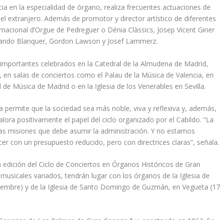
ia en la especialidad de órgano, realiza frecuentes actuaciones de
 extranjero. Además de promotor y director artístico de diferentes
ternacional d’Orgue de Pedreguer o Dénia Clàssics, Josep Vicent Giner
ando Blanquer, Gordon Lawson y Josef Lammerz.
 importantes celebrados en la Catedral de la Almudena de Madrid,
, en salas de conciertos como el Palau de la Música de Valencia, en
de Música de Madrid o en la Iglesia de los Venerables en Sevilla.
a permite que la sociedad sea más noble, viva y reflexiva y, además,
lora positivamente el papel del ciclo organizado por el Cabildo. “La
 las misiones que debe asumir la administración. Y no estamos
er con un presupuesto reducido, pero con directrices claras”, señala.
ta edición del Ciclo de Conciertos en Órganos Históricos de Gran
musicales variados, tendrán lugar con los órganos de la Iglesia de
ptiembre) y de la Iglesia de Santo Domingo de Guzmán, en Vegueta (1