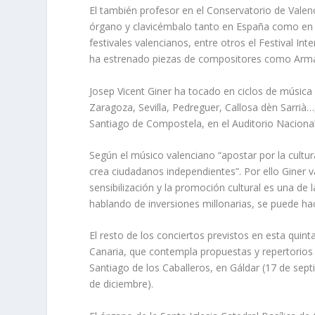
El también profesor en el Conservatorio de Valenc
órgano y clavicémbalo tanto en España como en el
festivales valencianos, entre otros el Festival In
ha estrenado piezas de compositores como Arm
Josep Vicent Giner ha tocado en ciclos de música
Zaragoza, Sevilla, Pedreguer, Callosa dèn Sarrià…
Santiago de Compostela, en el Auditorio Nacional 
Según el músico valenciano “apostar por la cultur
crea ciudadanos independientes”. Por ello Giner va
sensibilización y la promoción cultural es una de
hablando de inversiones millonarias, se puede hac
El resto de los conciertos previstos en esta quin
Canaria, que contempla propuestas y repertorios 
Santiago de los Caballeros, en Gáldar (17 de se
de diciembre).