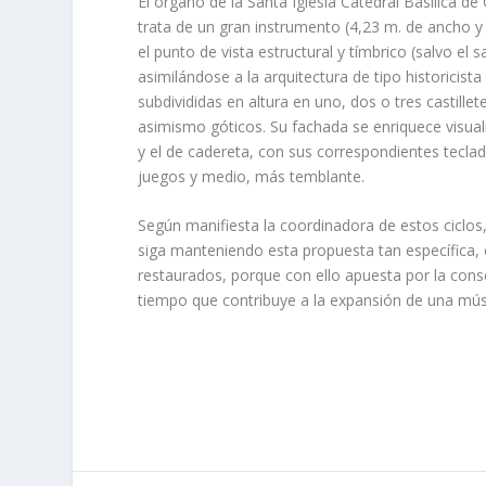
El órgano de la Santa Iglesia Catedral Basílica d
trata de un gran instrumento (4,23 m. de ancho y
el punto de vista estructural y tímbrico (salvo el 
asimilándose a la arquitectura de tipo historicist
subdivididas en altura en uno, dos o tres castille
asimismo góticos. Su fachada se enriquece visual
y el de cadereta, con sus correspondientes tecla
juegos y medio, más temblante.
Según manifiesta la coordinadora de estos ciclos
siga manteniendo esta propuesta tan específica, 
restaurados, porque con ello apuesta por la conse
tiempo que contribuye a la expansión de una mús